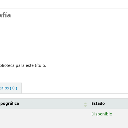
afía
lioteca para este título.
ios ( 0 )
opográfica
Estado
Disponible