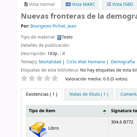
Vista normal
Vista MARC
Vista ISBD
Nuevas fronteras de la demogr
Por:
Bourgeois-Pichat, Jean
Tipo de material:
Texto
Detalles de publicación:
Descripción:
163p. : il
Tema(s):
Mortalidad
Ciclo Vital Humano
Demografía
Etiquetas de esta biblioteca:
No hay etiquetas de esta bib
Valoración
Valoración media: 0.0 (0 votos)
Existencias
( 1 )
Notas de título ( 1 )
Comentar
Tipo de ítem
Signatura t
Existencias
304.6 B772
Libro