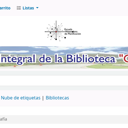
arrito
Listas
logo por palabra clave
Nube de etiquetas
Bibliotecas
afía