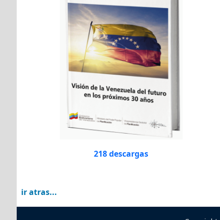
218 descargas
ir atras...