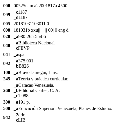
000
00525nam a22001817a 4500
_c
1187
999
_d
1187
005
20181031103011.0
008
181031b xxu||||| |||| 00| 0 eng d
020
_a
980-265-554-6
_a
Biblioteca Nacional
040
_c
FEVP
041
_a
spa
_a
375.001
092
_b
B826
100
_a
Bravo Jauregui, Luis.
245
_a
Teoría y práctica curricular.
_a
Caracas-Venezuela.
260
_b
Editorial Carhel, C. A.
_c
1.988
300
_a
191 p.
500
_a
Educación Superior--Venezuela; Planes de Estudio.
_2
ddc
942
_c
LIB