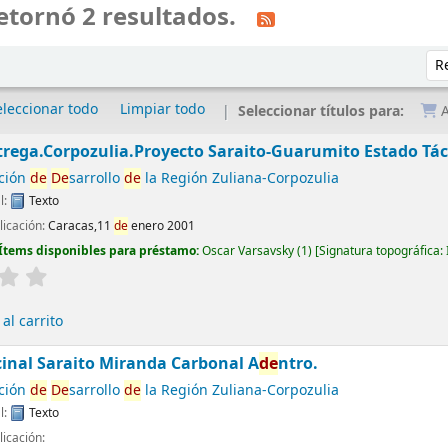
etornó 2 resultados.
Ord
eleccionar todo
Limpiar todo
Seleccionar títulos para:
A
rega.Corpozulia.Proyecto Saraito-Guarumito Estado Tác
ción
de
De
sarrollo
de
la Región Zuliana-Corpozulia
l:
Texto
licación:
Caracas,11
de
enero 2001
Ítems disponibles para préstamo:
Oscar Varsavsky
(1)
Signatura topográfica:
al carrito
inal Saraito Miranda Carbonal A
de
ntro.
ción
de
De
sarrollo
de
la Región Zuliana-Corpozulia
l:
Texto
icación: