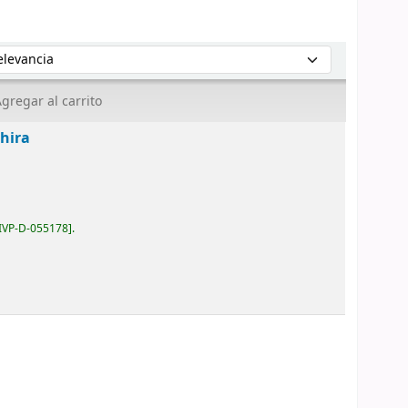
enar por:
gregar al carrito
hira
IVP-D-055178
.