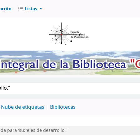
arrito
Listas
logo por palabra clave
Nube de etiquetas
Bibliotecas
a para 'su:"ejes de desarrollo."'