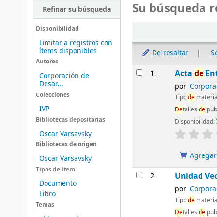
Su búsqueda r
Refinar su búsqueda
Ordenar
Disponibilidad
Limitar a registros con
ítems disponibles
De-resaltar
S
Autores
Resultados
Acta
de
Ent
1.
Corporación de
Desar...
por
Corpora
Colecciones
Tipo
de
materia
IVP
De
talles
de
pub
Bibliotecas depositarias
Disponibilidad:
Oscar Varsavsky
Bibliotecas de origen
Agregar 
Oscar Varsavsky
Tipos de ítem
Unidad Vec
2.
Documento
por
Corpora
Libro
Tipo
de
materia
Temas
De
talles
de
publ