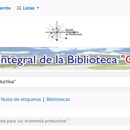
arrito
Listas
logo por palabra clave
Nube de etiquetas
Bibliotecas
da para 'su:"economía productiva"'