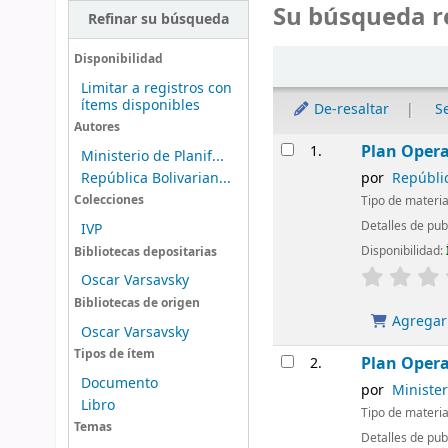
Su búsqueda r
Refinar su búsqueda
Ordenar
Disponibilidad
Limitar a registros con
ítems disponibles
De-resaltar
S
Autores
Resultados
Plan Opera
1.
Ministerio de Planif...
República Bolivarian...
por
Repúblic
Tipo de materia
Colecciones
Detalles de pub
IVP
Disponibilidad:
Bibliotecas depositarias
Oscar Varsavsky
Bibliotecas de origen
Agregar 
Oscar Varsavsky
Tipos de ítem
Plan Opera
2.
Documento
por
Minister
Libro
Tipo de materia
Temas
Detalles de pub