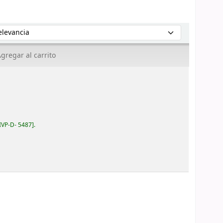
enar por:
gregar al carrito
IVP-D- 5487
.