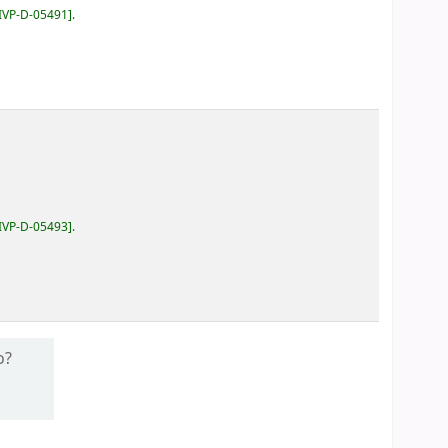
IVP-D-05491
.
IVP-D-05493
.
o?