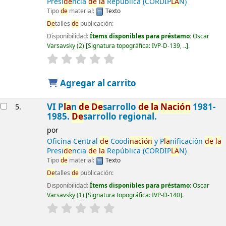
Presi
de
ncia
de
la
República (CORDIP
LA
N)
Tipo
de
material:
Texto
De
talles
de
publicación:
Disponibilidad:
Ítems disponibles para préstamo:
Oscar
Varsavsky
(2)
Signatura topográfica:
IVP-D-139, ..
.
Agregar al carrito
VI P
la
n
de
De
sarrollo
de
la
Nación
1981-
5.
1985.
De
sarrollo regional.
por
Oficina Central
de
Coodi
nación
y P
la
nificación
de
la
Presi
de
ncia
de
la
República (CORDIP
LA
N)
Tipo
de
material:
Texto
De
talles
de
publicación:
Disponibilidad:
Ítems disponibles para préstamo:
Oscar
Varsavsky
(1)
Signatura topográfica:
IVP-D-140
.