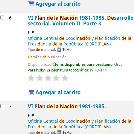
Agregar al carrito
VI P
la
n
de
la
Nación
1981-1985.
De
sarrollo
6.
sectorial. Volumen II. Parte 3.
por
Oficina Central
de
Coodi
nación
y P
la
nificación
de
la
Presi
de
ncia
de
la
República (CORDIP
LA
N)
Tipo
de
material:
Texto
De
talles
de
publicación:
Disponibilidad:
Ítems disponibles para préstamo:
Oscar
Varsavsky
(2)
Signatura topográfica:
IVP-D-144, ..
.
Agregar al carrito
VI P
la
n
de
la
Nación
1981-1985.
7.
por
Oficina Central
de
Coodi
nación
y P
la
nificación
de
la
Presi
de
ncia
de
la
República (CORDIP
LA
N)
Tipo
de
material:
Texto