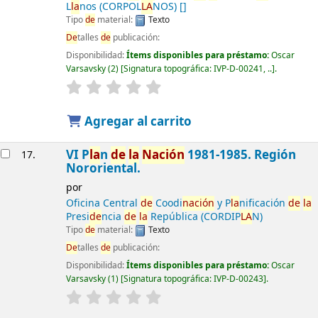
L
la
nos (CORPOL
LA
NOS)
[]
Tipo
de
material:
Texto
De
talles
de
publicación:
Disponibilidad:
Ítems disponibles para préstamo:
Oscar
Varsavsky
(2)
Signatura topográfica:
IVP-D-00241, ..
.
Agregar al carrito
VI P
la
n
de
la
Nación
1981-1985. Región
17.
Nororiental.
por
Oficina Central
de
Coodi
nación
y P
la
nificación
de
la
Presi
de
ncia
de
la
República (CORDIP
LA
N)
Tipo
de
material:
Texto
De
talles
de
publicación:
Disponibilidad:
Ítems disponibles para préstamo:
Oscar
Varsavsky
(1)
Signatura topográfica:
IVP-D-00243
.