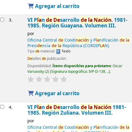
Agregar al carrito
VI P
la
n
de
De
sarrollo
de
la
Nación
. 1981-
3.
1985. Región Guayana. Volumen III.
por
Oficina Central
de
Coodi
nación
y P
la
nificación
de
la
Presi
de
ncia
de
la
República (CORDIP
LA
N)
Tipo
de
material:
Texto
De
talles
de
publicación:
Disponibilidad:
Ítems disponibles para préstamo:
Oscar
Varsavsky
(2)
Signatura topográfica:
IVP-D-138, ..
.
Agregar al carrito
VI P
la
n
de
De
sarrollo
de
la
Nación
1981-
4.
1985. Región Zuliana. Volumen III.
por
Oficina Central
de
Coodi
nación
y P
la
nificación
de
la