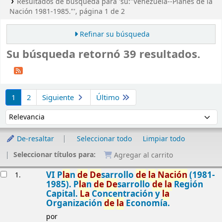
Resultados de búsqueda para 'su:"Venezuela--Planes de la
Nación 1981-1985."', página 1 de 2
Refinar su búsqueda
Su búsqueda retornó 39 resultados.
Ordenar
1
2
Siguiente
Último
Ordenar por:
De-resaltar
Seleccionar todo
Limpiar todo
Seleccionar títulos para:
Agregar al carrito
Resultados
VI P
la
n
de
De
sarrollo
de
la
Nación
(1981-
1.
1985). P
la
n
de
De
sarrollo
de
la
Región
Capital.
La
Concentración y
la
Organización
de
la
Economía.
por