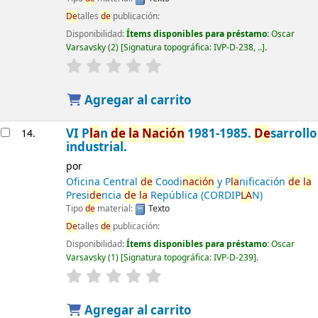
De
talles
de
publicación:
Disponibilidad:
Ítems disponibles para préstamo:
Oscar
Varsavsky
(2)
Signatura topográfica:
IVP-D-238, ..
.
Agregar al carrito
VI P
la
n
de
la
Nación
1981-1985.
De
sarrollo
14.
industrial.
por
Oficina Central
de
Coodi
nación
y P
la
nificación
de
la
Presi
de
ncia
de
la
República (CORDIP
LA
N)
Tipo
de
material:
Texto
De
talles
de
publicación:
Disponibilidad:
Ítems disponibles para préstamo:
Oscar
Varsavsky
(1)
Signatura topográfica:
IVP-D-239
.
Agregar al carrito