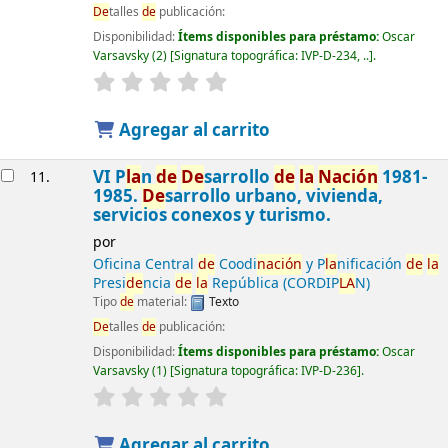
De
talles
de
publicación:
Disponibilidad:
Ítems disponibles para préstamo:
Oscar
Varsavsky
(2)
Signatura topográfica:
IVP-D-234, ..
.
Agregar al carrito
VI P
la
n
de
De
sarrollo
de
la
Nación
1981-
11.
1985.
De
sarrollo urbano, vivienda,
servicios conexos y turismo.
por
Oficina Central
de
Coodi
nación
y P
la
nificación
de
la
Presi
de
ncia
de
la
República (CORDIP
LA
N)
Tipo
de
material:
Texto
De
talles
de
publicación:
Disponibilidad:
Ítems disponibles para préstamo:
Oscar
Varsavsky
(1)
Signatura topográfica:
IVP-D-236
.
Agregar al carrito