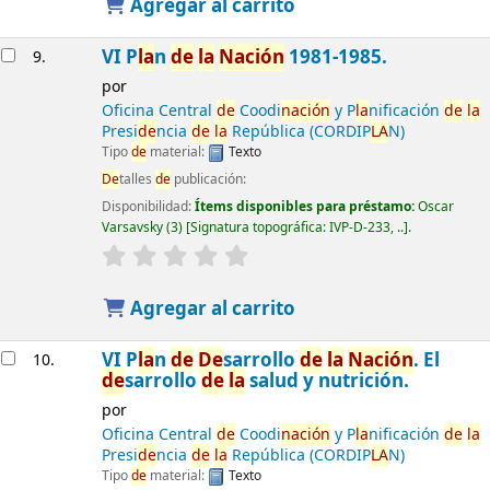
Agregar al carrito
VI P
la
n
de
la
Nación
1981-1985.
9.
por
Oficina Central
de
Coodi
nación
y P
la
nificación
de
la
Presi
de
ncia
de
la
República (CORDIP
LA
N)
Tipo
de
material:
Texto
De
talles
de
publicación:
Disponibilidad:
Ítems disponibles para préstamo:
Oscar
Varsavsky
(3)
Signatura topográfica:
IVP-D-233, ..
.
Agregar al carrito
VI P
la
n
de
De
sarrollo
de
la
Nación
. El
10.
de
sarrollo
de
la
salud y nutrición.
por
Oficina Central
de
Coodi
nación
y P
la
nificación
de
la
Presi
de
ncia
de
la
República (CORDIP
LA
N)
Tipo
de
material:
Texto