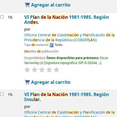
Agregar al carrito
VI P
la
n
de
la
Nación
1981-1985. Región
18.
An
de
s.
por
Oficina Central
de
Coodi
nación
y P
la
nificación
de
la
Presi
de
ncia
de
la
República (CORDIP
LA
N)
Tipo
de
material:
Texto
De
talles
de
publicación:
Disponibilidad:
Ítems disponibles para préstamo:
Oscar
Varsavsky
(2)
Signatura topográfica:
IVP-D-00244, ..
.
Agregar al carrito
VI P
la
n
de
la
Nación
1981-1985. Región
19.
Insu
la
r.
por
Oficina Central
de
Coodi
nación
y P
la
nificación
de
la