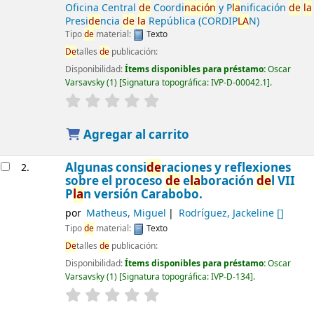
Oficina Central
de
Coordi
nación
y P
la
nificación
de
la
Presi
de
ncia
de
la
República (CORDIP
LA
N)
Tipo
de
material:
Texto
De
talles
de
publicación:
Disponibilidad:
Ítems disponibles para préstamo:
Oscar
Varsavsky
(1)
Signatura topográfica:
IVP-D-00042.1
.
Agregar al carrito
Algunas consi
de
raciones y reflexiones
2.
sobre el proceso
de
e
la
boración
de
l VII
P
la
n versión Carabobo.
por
Matheus, Miguel
Rodríguez, Jackeline
[]
Tipo
de
material:
Texto
De
talles
de
publicación:
Disponibilidad:
Ítems disponibles para préstamo:
Oscar
Varsavsky
(1)
Signatura topográfica:
IVP-D-134
.