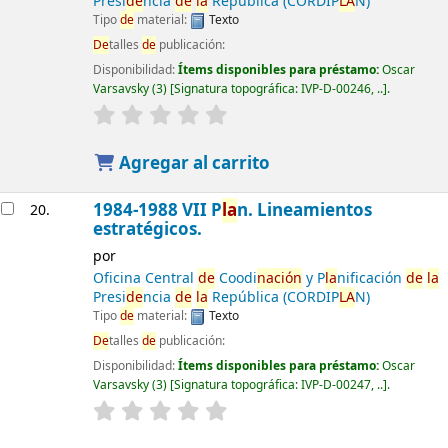
Presi
de
ncia
de
la
República (CORDIP
LA
N)
Tipo
de
material:
Texto
De
talles
de
publicación:
Disponibilidad:
Ítems disponibles para préstamo:
Oscar
Varsavsky
(3)
Signatura topográfica:
IVP-D-00246, ..
.
Agregar al carrito
1984-1988 VII P
la
n. Lineamientos
20.
estratégicos.
por
Oficina Central
de
Coodi
nación
y P
la
nificación
de
la
Presi
de
ncia
de
la
República (CORDIP
LA
N)
Tipo
de
material:
Texto
De
talles
de
publicación:
Disponibilidad:
Ítems disponibles para préstamo:
Oscar
Varsavsky
(3)
Signatura topográfica:
IVP-D-00247, ..
.