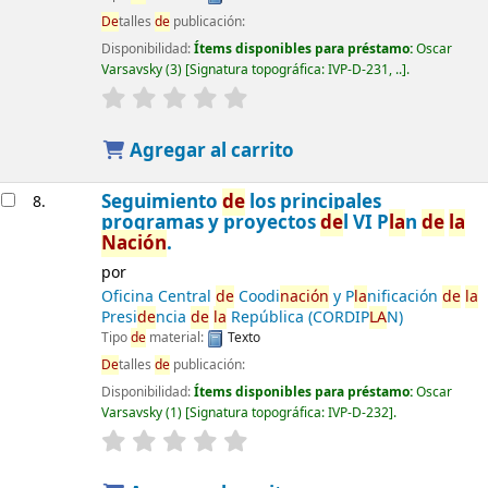
De
talles
de
publicación:
Disponibilidad:
Ítems disponibles para préstamo:
Oscar
Varsavsky
(3)
Signatura topográfica:
IVP-D-231, ..
.
Agregar al carrito
Seguimiento
de
los principales
8.
programas y proyectos
de
l VI P
la
n
de
la
Nación
.
por
Oficina Central
de
Coodi
nación
y P
la
nificación
de
la
Presi
de
ncia
de
la
República (CORDIP
LA
N)
Tipo
de
material:
Texto
De
talles
de
publicación:
Disponibilidad:
Ítems disponibles para préstamo:
Oscar
Varsavsky
(1)
Signatura topográfica:
IVP-D-232
.