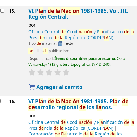
VI P
la
n
de
la
Nación
1981-1985. Vol. III.
15.
Región Central.
por
Oficina Central
de
Coodi
nación
y P
la
nificación
de
la
Presi
de
ncia
de
la
República (CORDIP
LA
N)
Tipo
de
material:
Texto
De
talles
de
publicación:
Disponibilidad:
Ítems disponibles para préstamo:
Oscar
Varsavsky
(1)
Signatura topográfica:
IVP-D-240
.
Agregar al carrito
VI P
la
n
de
la
Nación
1981-1985. P
la
n
de
16.
de
sarrollo regional
de
los l
la
nos.
por
Oficina Central
de
Coodi
nación
y P
la
nificación
de
la
Presi
de
ncia
de
la
República (CORDIP
LA
N)
Corporación
de
De
sarrollo
de
la
Región
de
los