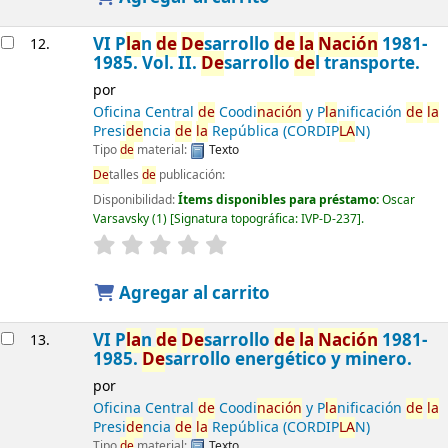
VI P
la
n
de
De
sarrollo
de
la
Nación
1981-
12.
1985. Vol. II.
De
sarrollo
de
l transporte.
por
Oficina Central
de
Coodi
nación
y P
la
nificación
de
la
Presi
de
ncia
de
la
República (CORDIP
LA
N)
Tipo
de
material:
Texto
De
talles
de
publicación:
Disponibilidad:
Ítems disponibles para préstamo:
Oscar
Varsavsky
(1)
Signatura topográfica:
IVP-D-237
.
Agregar al carrito
VI P
la
n
de
De
sarrollo
de
la
Nación
1981-
13.
1985.
De
sarrollo energético y minero.
por
Oficina Central
de
Coodi
nación
y P
la
nificación
de
la
Presi
de
ncia
de
la
República (CORDIP
LA
N)
Tipo
de
material:
Texto