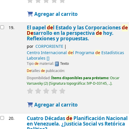
Agregar al carrito
El papel
de
l Estado y las Corporaciones
de
19.
De
sarrollo en la perspectiva
de
hoy.
Reflexiones y propuestas.
por
CORPORIENTE
Centro Internacional
de
l Programa
de
Estadísticas
Laborales
[]
Tipo
de
material:
Texto
De
talles
de
publicación:
Disponibilidad:
Ítems disponibles para préstamo:
Oscar
Varsavsky
(2)
Signatura topográfica:
IVP-D-03145, ..
.
Agregar al carrito
Cuatro Décadas
de
Planificación Nacional
20.
en Venezuela. ¿Justicia Social vs Retórica