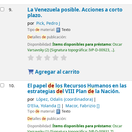
La Venezuela posible. Acciones a corto
9.
plazo.
por
Pick, Pedro J
Tipo
de
material:
Texto
De
talles
de
publicación:
Disponibilidad:
Ítems disponibles para préstamo:
Oscar
Varsavsky
(2)
Signatura topográfica:
IVP-D-00923, ..
.
Agregar al carrito
El papel
de
los Recursos Humanos en las
10.
estrategias
de
l VIII Plan
de
la Nación.
por
López, Odalis (coordinadora)
D'Elia, Yolanda
[]
Macor, Fabrizio
[]
Tipo
de
material:
Texto
De
talles
de
publicación:
Disponibilidad:
Ítems disponibles para préstamo:
Oscar
Varsavsky
(1)
Signatura topográfica:
IVP-D-00931.7
.