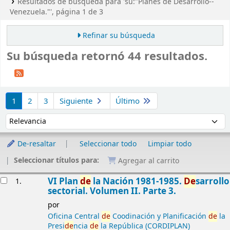
Resultados de búsqueda para 'su:"Planes de Desarrollo--
Venezuela."', página 1 de 3
Refinar su búsqueda
Su búsqueda retornó 44 resultados.
Ordenar
1
2
3
Siguiente
Último
Ordenar por:
De-resaltar
Seleccionar todo
Limpiar todo
Seleccionar títulos para:
Agregar al carrito
Resultados
VI Plan
de
la Nación 1981-1985.
De
sarrollo
1.
sectorial. Volumen II. Parte 3.
por
Oficina Central
de
Coodinación y Planificación
de
la
Presi
de
ncia
de
la República (CORDIPLAN)