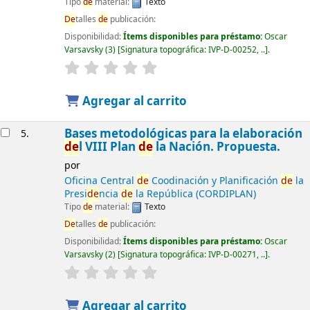
Tipo
de
material:
Texto
De
talles
de
publicación:
Disponibilidad:
Ítems disponibles para préstamo:
Oscar
Varsavsky
(3)
Signatura topográfica:
IVP-D-00252, ..
.
Agregar al carrito
Bases metodológicas para la elaboración
5.
de
l VIII Plan
de
la Nación. Propuesta.
por
Oficina Central
de
Coodinación y Planificación
de
la
Presi
de
ncia
de
la República (CORDIPLAN)
Tipo
de
material:
Texto
De
talles
de
publicación:
Disponibilidad:
Ítems disponibles para préstamo:
Oscar
Varsavsky
(2)
Signatura topográfica:
IVP-D-00271, ..
.
Agregar al carrito