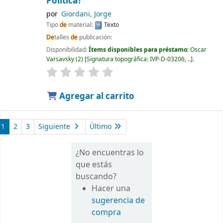
Política?
por
Giordani, Jorge
Tipo
de
material:
Texto
De
talles
de
publicación:
Disponibilidad:
Ítems disponibles para préstamo:
Oscar
Varsavsky
(2)
Signatura topográfica:
IVP-D-03206, ..
.
Agregar al carrito
1
2
3
Siguiente
Último
¿No encuentras lo
que estás
buscando?
Hacer una
sugerencia de
compra