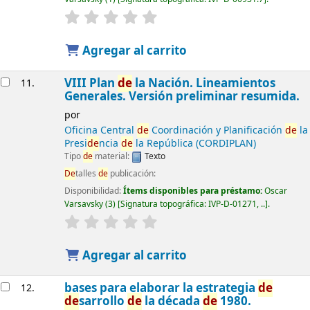
Agregar al carrito
VIII Plan
de
la Nación. Lineamientos
11.
Generales. Versión preliminar resumida.
por
Oficina Central
de
Coordinación y Planificación
de
la
Presi
de
ncia
de
la República (CORDIPLAN)
Tipo
de
material:
Texto
De
talles
de
publicación:
Disponibilidad:
Ítems disponibles para préstamo:
Oscar
Varsavsky
(3)
Signatura topográfica:
IVP-D-01271, ..
.
Agregar al carrito
bases para elaborar la estrategia
de
12.
de
sarrollo
de
la década
de
1980.