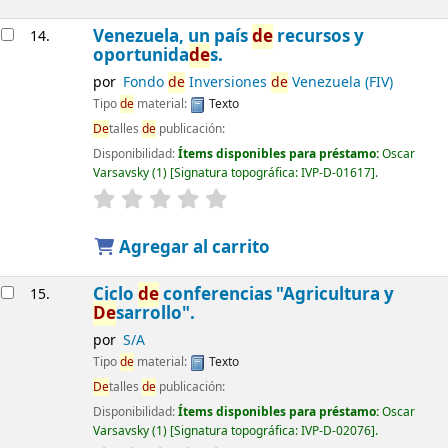
Venezuela, un país
de
recursos y
14.
oportunida
de
s.
por
Fondo
de
Inversiones
de
Venezuela (FIV)
Tipo
de
material:
Texto
De
talles
de
publicación:
Disponibilidad:
Ítems disponibles para préstamo:
Oscar
Varsavsky
(1)
Signatura topográfica:
IVP-D-01617
.
Agregar al carrito
Ciclo
de
conferencias "Agricultura y
15.
De
sarrollo".
por
S/A
Tipo
de
material:
Texto
De
talles
de
publicación:
Disponibilidad:
Ítems disponibles para préstamo:
Oscar
Varsavsky
(1)
Signatura topográfica:
IVP-D-02076
.