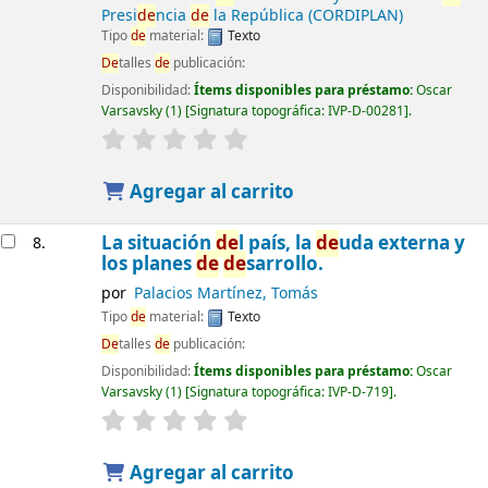
Presi
de
ncia
de
la República (CORDIPLAN)
Tipo
de
material:
Texto
De
talles
de
publicación:
Disponibilidad:
Ítems disponibles para préstamo:
Oscar
Varsavsky
(1)
Signatura topográfica:
IVP-D-00281
.
Agregar al carrito
La situación
de
l país, la
de
uda externa y
8.
los planes
de
de
sarrollo.
por
Palacios Martínez, Tomás
Tipo
de
material:
Texto
De
talles
de
publicación:
Disponibilidad:
Ítems disponibles para préstamo:
Oscar
Varsavsky
(1)
Signatura topográfica:
IVP-D-719
.
Agregar al carrito