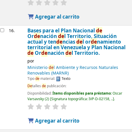
Agregar al carrito
Bases para el Plan Nacional
de
16.
Or
de
nación
de
l Territorio, Situación
actual y ten
de
ncias
de
l or
de
namiento
territorial en Venezuela y Plan Nacional
de
Or
de
nación
de
l Territorio.
por
Ministerio
de
l Ambiente y Recursos Naturales
Renovables (MARNR)
Tipo
de
material:
Texto
De
talles
de
publicación:
Disponibilidad:
Ítems disponibles para préstamo:
Oscar
Varsavsky
(2)
Signatura topográfica:
IVP-D-02158, ..
.
Agregar al carrito