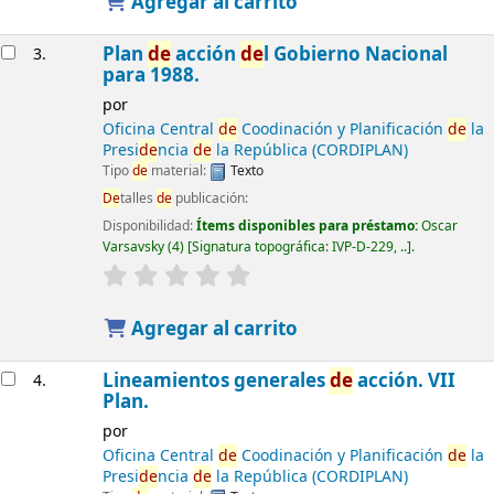
Agregar al carrito
Plan
de
acción
de
l Gobierno Nacional
3.
para 1988.
por
Oficina Central
de
Coodinación y Planificación
de
la
Presi
de
ncia
de
la República (CORDIPLAN)
Tipo
de
material:
Texto
De
talles
de
publicación:
Disponibilidad:
Ítems disponibles para préstamo:
Oscar
Varsavsky
(4)
Signatura topográfica:
IVP-D-229, ..
.
Agregar al carrito
Lineamientos generales
de
acción. VII
4.
Plan.
por
Oficina Central
de
Coodinación y Planificación
de
la
Presi
de
ncia
de
la República (CORDIPLAN)