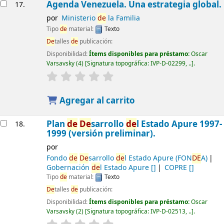
Agenda Venezuela. Una estrategia global.
17.
por
Ministerio
de
la Familia
Tipo
de
material:
Texto
De
talles
de
publicación:
Disponibilidad:
Ítems disponibles para préstamo:
Oscar
Varsavsky
(4)
Signatura topográfica:
IVP-D-02299, ..
.
Agregar al carrito
Plan
de
De
sarrollo
de
l Estado Apure 1997-
18.
1999 (versión preliminar).
por
Fondo
de
De
sarrollo
de
l Estado Apure (FON
DE
A)
Gobernación
de
l Estado Apure
[]
COPRE
[]
Tipo
de
material:
Texto
De
talles
de
publicación:
Disponibilidad:
Ítems disponibles para préstamo:
Oscar
Varsavsky
(2)
Signatura topográfica:
IVP-D-02513, ..
.