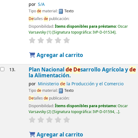
por
S/A
Tipo
de
material:
Texto
De
talles
de
publicación:
Disponibilidad:
Ítems disponibles para préstamo:
Oscar
Varsavsky
(1)
Signatura topográfica:
IVP-D-01534
.
Agregar al carrito
Plan Nacional
de
De
sarrollo Agrícola y
de
13.
la Alimentación.
por
Ministerio
de
la Producción y el Comercio
Tipo
de
material:
Texto
De
talles
de
publicación:
Disponibilidad:
Ítems disponibles para préstamo:
Oscar
Varsavsky
(2)
Signatura topográfica:
IVP-D-01594, ..
.
Agregar al carrito