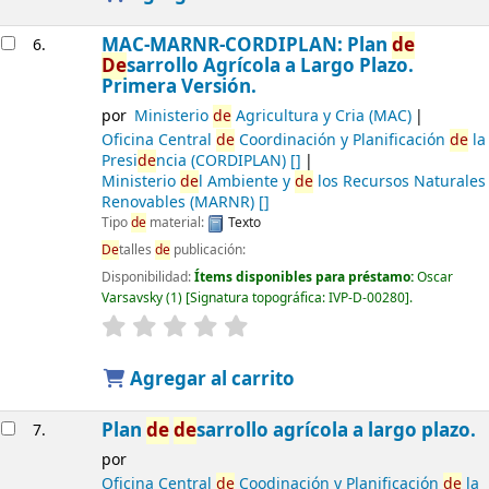
MAC-MARNR-CORDIPLAN: Plan
de
6.
De
sarrollo Agrícola a Largo Plazo.
Primera Versión.
por
Ministerio
de
Agricultura y Cria (MAC)
Oficina Central
de
Coordinación y Planificación
de
la
Presi
de
ncia (CORDIPLAN)
[]
Ministerio
de
l Ambiente y
de
los Recursos Naturales
Renovables (MARNR)
[]
Tipo
de
material:
Texto
De
talles
de
publicación:
Disponibilidad:
Ítems disponibles para préstamo:
Oscar
Varsavsky
(1)
Signatura topográfica:
IVP-D-00280
.
Agregar al carrito
Plan
de
de
sarrollo agrícola a largo plazo.
7.
por
Oficina Central
de
Coodinación y Planificación
de
la