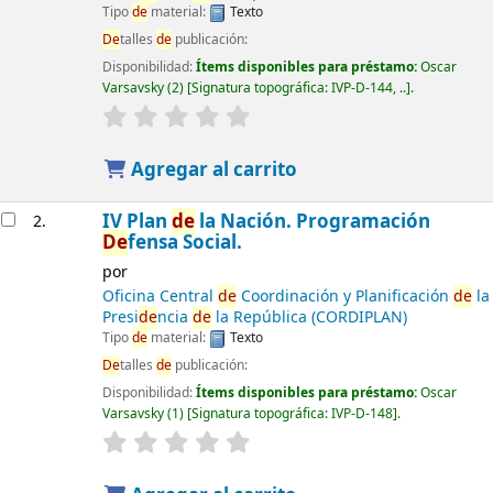
Tipo
de
material:
Texto
De
talles
de
publicación:
Disponibilidad:
Ítems disponibles para préstamo:
Oscar
Varsavsky
(2)
Signatura topográfica:
IVP-D-144, ..
.
Agregar al carrito
IV Plan
de
la Nación. Programación
2.
De
fensa Social.
por
Oficina Central
de
Coordinación y Planificación
de
la
Presi
de
ncia
de
la República (CORDIPLAN)
Tipo
de
material:
Texto
De
talles
de
publicación:
Disponibilidad:
Ítems disponibles para préstamo:
Oscar
Varsavsky
(1)
Signatura topográfica:
IVP-D-148
.