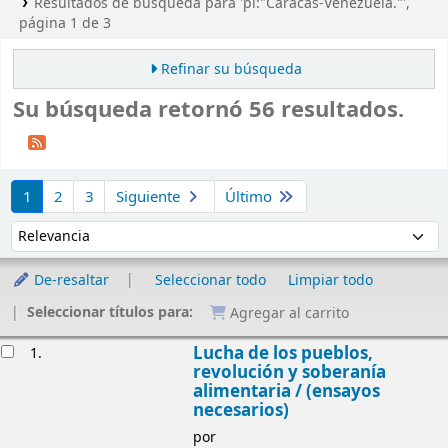
Resultados de búsqueda para 'pl:"Caracas-Venezuela."',
página 1 de 3
Refinar su búsqueda
Su búsqueda retornó 56 resultados.
Ordenar
1
2
3
Siguiente
Último
Ordenar por:
De-resaltar
Seleccionar todo
Limpiar todo
Seleccionar títulos para:
Agregar al carrito
Resultados
Lucha de los pueblos,
1.
revolución y soberanía
alimentaria / (ensayos
necesarios)
por