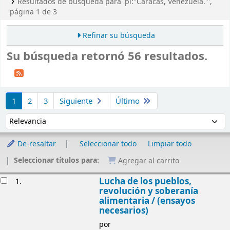
Resultados de búsqueda para 'pl:"Caracas, Venezuela."',
página 1 de 3
Refinar su búsqueda
Su búsqueda retornó 56 resultados.
Ordenar
1
2
3
Siguiente
Último
Ordenar por:
De-resaltar
Seleccionar todo
Limpiar todo
Seleccionar títulos para:
Agregar al carrito
Resultados
Lucha de los pueblos,
1.
revolución y soberanía
alimentaria / (ensayos
necesarios)
por