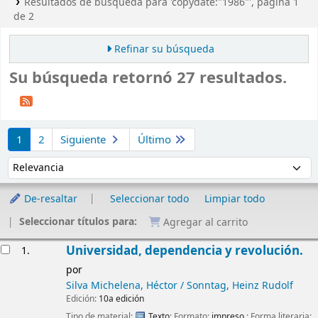
Resultados de búsqueda para 'copydate:"1986"', página 1
de 2
Refinar su búsqueda
Su búsqueda retornó 27 resultados.
Ordenar
1
2
Siguiente
Último
Ordenar por:
De-resaltar
Seleccionar todo
Limpiar todo
Seleccionar títulos para:
Agregar al carrito
Resultados
Universidad, dependencia y revolución.
1.
por
Silva Michelena, Héctor / Sonntag, Heinz Rudolf
Edición:
10a edición
Tipo de material:
Texto
; Formato:
impreso
; Forma literaria: