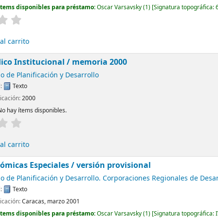
Ítems disponibles para préstamo:
Oscar Varsavsky
(1)
Signatura topográfica:
l carrito
dico Institucional / memoria 2000
o de Planificación y Desarrollo
l:
Texto
licación:
2000
No hay ítems disponibles.
l carrito
ómicas Especiales / versión provisional
io de Planificación y Desarrollo. Corporaciones Regionales de Desar
l:
Texto
licación:
Caracas, marzo 2001
Ítems disponibles para préstamo:
Oscar Varsavsky
(1)
Signatura topográfica: