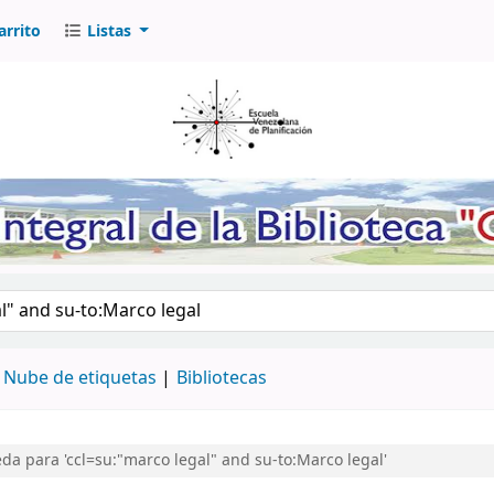
arrito
Listas
logo por palabra clave
Nube de etiquetas
Bibliotecas
a para 'ccl=su:"marco legal" and su-to:Marco legal'