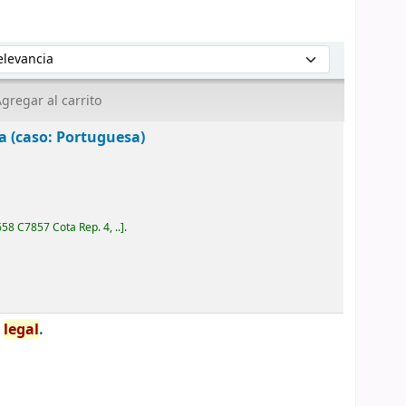
enar por:
gregar al carrito
a (caso: Portuguesa)
658 C7857 Cota Rep. 4, ..
.
n
legal
.