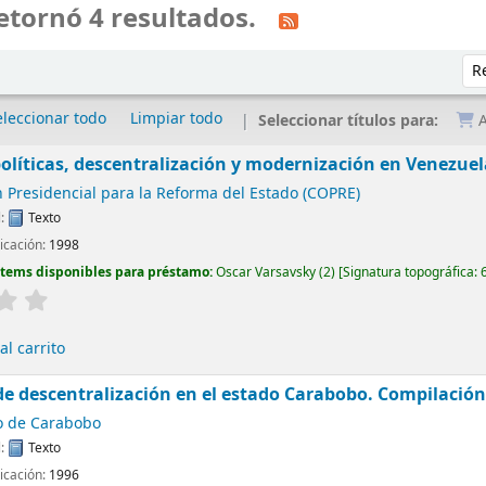
etornó 4 resultados.
Ord
eleccionar todo
Limpiar todo
Seleccionar títulos para:
A
olíticas, descentralización y modernización en Venezuel
 Presidencial para la Reforma del Estado (COPRE)
l:
Texto
licación:
1998
Ítems disponibles para préstamo:
Oscar Varsavsky
(2)
Signatura topográfica:
l carrito
 de descentralización en el estado Carabobo. Compilació
o de Carabobo
l:
Texto
licación:
1996