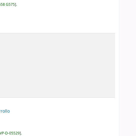
658 G575
.
rollo
IVP-D-05529
.