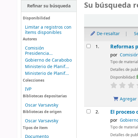
Su búsqueda r
Refinar su búsqueda
Ordenar
Disponibilidad
Limitar a registros con
ítems disponibles
De-resaltar
S
Autores
Resultados
Reformas p
1.
Comisión
Presidencia...
por
Comisión
Gobierno de Carabobo
Tipo de materia
Ministerio de Planif...
Detalles de pub
Ministerio de Planif...
Disponibilidad:
Colecciones
IVP
Bibliotecas depositarias
Agregar a
Oscar Varsavsky
El proceso
2.
Bibliotecas de origen
por
Gobiern
Oscar Varsavsky
Tipo de materia
Tipos de ítem
Detalles de pub
Documento