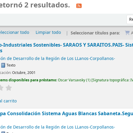
etornó 2 resultados.
Ord
eleccionar todo
Limpiar todo
Seleccionar títulos para:
A
-Industriales Sostenibles- SARAOS Y SARAITOS.PAIS- Sis
s
ón de Desarrollo de la Región de Los LLanos-Corpollanos-
:
Texto
icación:
Octubre, 2001
tems disponibles para préstamo:
Oscar Varsavsky
(1)
Signatura topográfica:
I
l carrito
pa Consolidación Sistema Aguas Blancas Sabaneta.Segu
ón de Desarrollo de la Región de Los LLanos-Corpollanos-