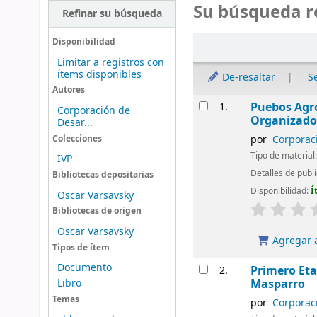
Su búsqueda r
Refinar su búsqueda
Ordenar
Disponibilidad
Limitar a registros con
ítems disponibles
De-resaltar
S
Autores
Resultados
Puebos Agro
1.
Corporación de
Organizado
Desar...
por
Corporaci
Colecciones
Tipo de material
IVP
Detalles de publ
Bibliotecas depositarias
Disponibilidad:
Í
Oscar Varsavsky
Bibliotecas de origen
Oscar Varsavsky
Agregar a
Tipos de ítem
Documento
Primero Eta
2.
Libro
Masparro
Temas
por
Corporaci