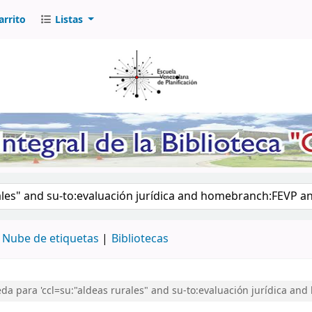
arrito
Listas
logo por palabra clave
Nube de etiquetas
Bibliotecas
a para 'ccl=su:"aldeas rurales" and su-to:evaluación jurídica a