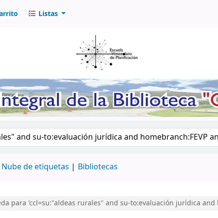
arrito
Listas
logo por palabra clave
Nube de etiquetas
Bibliotecas
a para 'ccl=su:"aldeas rurales" and su-to:evaluación jurídica a