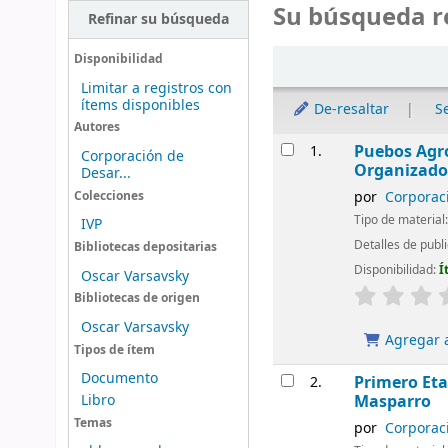
Su búsqueda r
Refinar su búsqueda
Ordenar
Disponibilidad
Limitar a registros con
ítems disponibles
De-resaltar
S
Autores
Resultados
Puebos Agro
1.
Corporación de
Organizado
Desar...
por
Corporaci
Colecciones
Tipo de material
IVP
Detalles de publ
Bibliotecas depositarias
Disponibilidad:
Í
Oscar Varsavsky
Bibliotecas de origen
Oscar Varsavsky
Agregar a
Tipos de ítem
Documento
Primero Eta
2.
Libro
Masparro
Temas
por
Corporaci