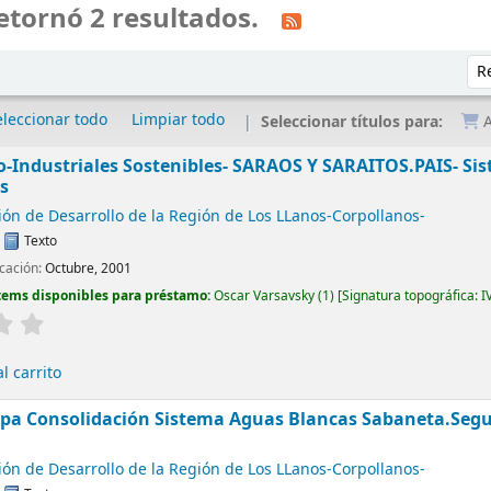
etornó 2 resultados.
Ord
eleccionar todo
Limpiar todo
Seleccionar títulos para:
A
-Industriales Sostenibles- SARAOS Y SARAITOS.PAIS- Sis
s
ón de Desarrollo de la Región de Los LLanos-Corpollanos-
:
Texto
icación:
Octubre, 2001
tems disponibles para préstamo:
Oscar Varsavsky
(1)
Signatura topográfica:
I
l carrito
pa Consolidación Sistema Aguas Blancas Sabaneta.Segu
ón de Desarrollo de la Región de Los LLanos-Corpollanos-