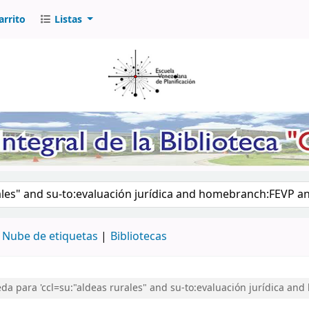
arrito
Listas
logo por palabra clave
Nube de etiquetas
Bibliotecas
a para 'ccl=su:"aldeas rurales" and su-to:evaluación jurídica a