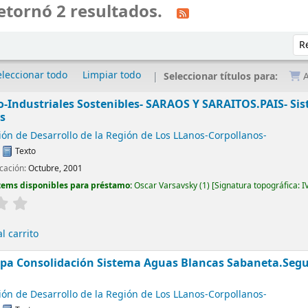
etornó 2 resultados.
Ord
eleccionar todo
Limpiar todo
Seleccionar títulos para:
A
-Industriales Sostenibles- SARAOS Y SARAITOS.PAIS- Sis
s
ón de Desarrollo de la Región de Los LLanos-Corpollanos-
:
Texto
icación:
Octubre, 2001
tems disponibles para préstamo:
Oscar Varsavsky
(1)
Signatura topográfica:
I
l carrito
pa Consolidación Sistema Aguas Blancas Sabaneta.Segu
ón de Desarrollo de la Región de Los LLanos-Corpollanos-