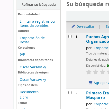
Su búsqueda r
Refinar su búsqueda
Ordenar
Disponibilidad
Limitar a registros con
ítems disponibles
De-resaltar
S
Autores
Resultados
Puebos Agro
1.
Corporación de
Organizado
Desar...
por
Corporaci
Colecciones
Tipo de material
IVP
Detalles de publ
Bibliotecas depositarias
Disponibilidad:
Í
Oscar Varsavsky
Bibliotecas de origen
Oscar Varsavsky
Agregar a
Tipos de ítem
Documento
Primero Eta
2.
Libro
Masparro
Temas
por
Corporaci