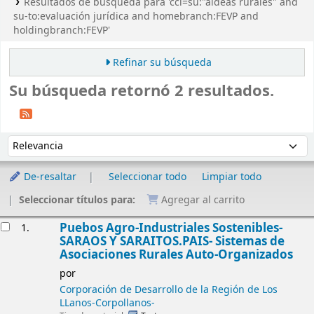
Resultados de búsqueda para 'ccl=su:"aldeas rurales" and
su-to:evaluación jurídica and homebranch:FEVP and
holdingbranch:FEVP'
Refinar su búsqueda
Su búsqueda retornó 2 resultados.
Ordenar
Ordenar por:
De-resaltar
Seleccionar todo
Limpiar todo
Seleccionar títulos para:
Agregar al carrito
Resultados
Puebos Agro-Industriales Sostenibles-
1.
SARAOS Y SARAITOS.PAIS- Sistemas de
Asociaciones Rurales Auto-Organizados
por
Corporación de Desarrollo de la Región de Los
LLanos-Corpollanos-