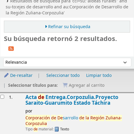
Resultados de búsqueda para 'ccl=su:"aldeas rurales" and
su-to:ejes de desarrollo and au:Corporación de Desarrollo de
la Región Zuliana-Corpozulia'
Refinar su búsqueda
Su búsqueda retornó 2 resultados.
Ordenar
Ordenar por:
De-resaltar
Seleccionar todo
Limpiar todo
Seleccionar títulos para:
Agregar al carrito
Resultados
Acta
de
Entrega.Corpozulia.Proyecto
1.
Saraito-Guarumito Estado Táchira
por
Corporación
de
De
sarrollo
de
la
Región
Zuliana-
Corpozulia
Tipo
de
material:
Texto