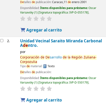
De
talles
de
publicación:
Caracas,11
de
enero 2001
Disponibilidad:
Ítems disponibles para préstamo:
Oscar
Varsavsky
(1)
Signatura topográfica:
IVP-D-055178
.
Agregar al carrito
Unidad Vecinal Saraito Miranda Carbonal
2.
A
de
ntro.
por
Corporación
de
De
sarrollo
de
la
Región
Zuliana-
Corpozulia
Tipo
de
material:
Texto
De
talles
de
publicación:
Disponibilidad:
Ítems disponibles para préstamo:
Oscar
Varsavsky
(1)
Signatura topográfica:
IVP-D-550179
.
Agregar al carrito