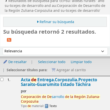
Resultados de búsqueda para 'ccl=su:"aldeas rurales" and
su-to:ejes de desarrollo and au:Corporación de Desarrollo de
la Región Zuliana-Corpozulia and su-to:ejes de desarrollo'
Refinar su búsqueda
Su búsqueda retornó 2 resultados.
Ordenar
Ordenar por:
De-resaltar
Seleccionar todo
Limpiar todo
Seleccionar títulos para:
Agregar al carrito
Resultados
Acta
de
Entrega.Corpozulia.Proyecto
1.
Saraito-Guarumito Estado Táchira
por
Corporación
de
De
sarrollo
de
la
Región
Zuliana-
Corpozulia
Tipo
de
material:
Texto