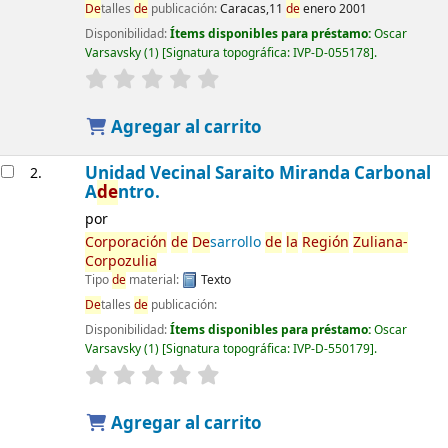
De
talles
de
publicación:
Caracas,11
de
enero 2001
Disponibilidad:
Ítems disponibles para préstamo:
Oscar
Varsavsky
(1)
Signatura topográfica:
IVP-D-055178
.
Agregar al carrito
Unidad Vecinal Saraito Miranda Carbonal
2.
A
de
ntro.
por
Corporación
de
De
sarrollo
de
la
Región
Zuliana-
Corpozulia
Tipo
de
material:
Texto
De
talles
de
publicación:
Disponibilidad:
Ítems disponibles para préstamo:
Oscar
Varsavsky
(1)
Signatura topográfica:
IVP-D-550179
.
Agregar al carrito