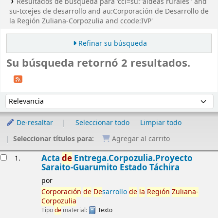
Resultados de búsqueda para 'ccl=su:"aldeas rurales" and
su-to:ejes de desarrollo and au:Corporación de Desarrollo de
la Región Zuliana-Corpozulia and ccode:IVP'
Refinar su búsqueda
Su búsqueda retornó 2 resultados.
Ordenar
Ordenar por:
De-resaltar
Seleccionar todo
Limpiar todo
Seleccionar títulos para:
Agregar al carrito
Resultados
Acta
de
Entrega.Corpozulia.Proyecto
1.
Saraito-Guarumito Estado Táchira
por
Corporación
de
De
sarrollo
de
la
Región
Zuliana-
Corpozulia
Tipo
de
material:
Texto