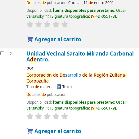
De
talles
de
publicación:
Caracas,11
de
enero 2001
Disponibilidad:
Ítems disponibles para préstamo:
Oscar
Varsavsky
(1)
Signatura topográfica:
IVP
-D-055178
.
Agregar al carrito
Unidad Vecinal Saraito Miranda Carbonal
2.
A
de
ntro.
por
Corporación
de
De
sarrollo
de
la
Región
Zuliana-
Corpozulia
Tipo
de
material:
Texto
De
talles
de
publicación:
Disponibilidad:
Ítems disponibles para préstamo:
Oscar
Varsavsky
(1)
Signatura topográfica:
IVP
-D-550179
.
Agregar al carrito