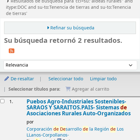
Resultados de búsqueda para 'ccl=su:"aldeas rurales" and
itype:DOC and su-to:Tenencia de tierras and su-to:Tenencia
de tierras'
Refinar su búsqueda
Su búsqueda retornó 2 resultados.
Ordenar
Ordenar por:
De-resaltar
Seleccionar todo
Limpiar todo
Seleccionar títulos para:
Agregar al carrito
Resultados
Puebos Agro-Industriales Sostenibles-
1.
SARAOS Y SARAITOS.PAIS- Sistemas
de
Asociaciones Rurales Auto-Organizados
por
Corporación
de
De
sarrollo
de
la Región
de
Los
LLanos-Corpollanos-