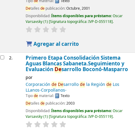
Tipo
de
material:
Texto
De
talles
de
publicación:
Octubre, 2001
Disponibilidad:
Ítems disponibles para préstamo:
Oscar
Varsavsky
(1)
Signatura topográfica:
IVP-D-055118
.
Agregar al carrito
Primero Etapa Consolidación Sistema
2.
Aguas Blancas Sabaneta.Seguimiento y
Evaluación
De
sarrollo Boconó-Masparro
por
Corporación
de
De
sarrollo
de
la Región
de
Los
LLanos-Corpollanos-
Tipo
de
material:
Texto
De
talles
de
publicación:
2003
Disponibilidad:
Ítems disponibles para préstamo:
Oscar
Varsavsky
(1)
Signatura topográfica:
IVP-D-055119
.