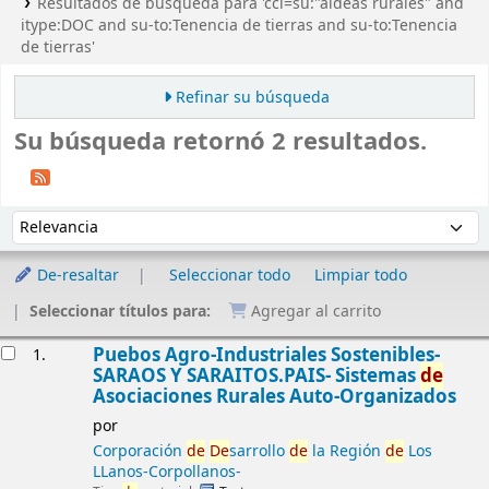
Resultados de búsqueda para 'ccl=su:"aldeas rurales" and
itype:DOC and su-to:Tenencia de tierras and su-to:Tenencia
de tierras'
Refinar su búsqueda
Su búsqueda retornó 2 resultados.
Ordenar
Ordenar por:
De-resaltar
Seleccionar todo
Limpiar todo
Seleccionar títulos para:
Agregar al carrito
Resultados
Puebos Agro-Industriales Sostenibles-
1.
SARAOS Y SARAITOS.PAIS- Sistemas
de
Asociaciones Rurales Auto-Organizados
por
Corporación
de
De
sarrollo
de
la Región
de
Los
LLanos-Corpollanos-