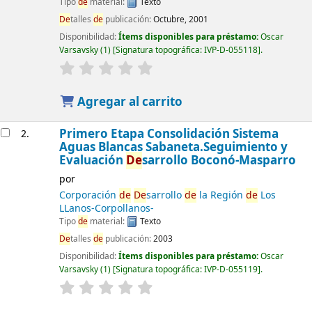
Tipo
de
material:
Texto
De
talles
de
publicación:
Octubre, 2001
Disponibilidad:
Ítems disponibles para préstamo:
Oscar
Varsavsky
(1)
Signatura topográfica:
IVP-D-055118
.
Agregar al carrito
Primero Etapa Consolidación Sistema
2.
Aguas Blancas Sabaneta.Seguimiento y
Evaluación
De
sarrollo Boconó-Masparro
por
Corporación
de
De
sarrollo
de
la Región
de
Los
LLanos-Corpollanos-
Tipo
de
material:
Texto
De
talles
de
publicación:
2003
Disponibilidad:
Ítems disponibles para préstamo:
Oscar
Varsavsky
(1)
Signatura topográfica:
IVP-D-055119
.