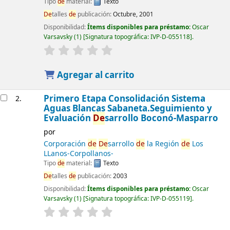
Tipo
de
material:
Texto
De
talles
de
publicación:
Octubre, 2001
Disponibilidad:
Ítems disponibles para préstamo:
Oscar
Varsavsky
(1)
Signatura topográfica:
IVP-D-055118
.
Agregar al carrito
Primero Etapa Consolidación Sistema
2.
Aguas Blancas Sabaneta.Seguimiento y
Evaluación
De
sarrollo Boconó-Masparro
por
Corporación
de
De
sarrollo
de
la Región
de
Los
LLanos-Corpollanos-
Tipo
de
material:
Texto
De
talles
de
publicación:
2003
Disponibilidad:
Ítems disponibles para préstamo:
Oscar
Varsavsky
(1)
Signatura topográfica:
IVP-D-055119
.