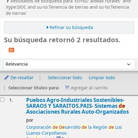
Resultados de búsqueda para 'ccl=su:"aldeas rurales" and
itype:DOC and su-to:Tenencia de tierras and su-to:Tenencia
de tierras'
Refinar su búsqueda
Su búsqueda retornó 2 resultados.
Ordenar
Ordenar por:
De-resaltar
Seleccionar todo
Limpiar todo
Seleccionar títulos para:
Agregar al carrito
Resultados
Puebos Agro-Industriales Sostenibles-
1.
SARAOS Y SARAITOS.PAIS- Sistemas
de
Asociaciones Rurales Auto-Organizados
por
Corporación
de
De
sarrollo
de
la Región
de
Los
LLanos-Corpollanos-