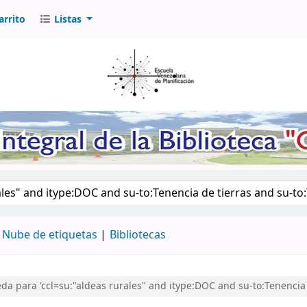
arrito
Listas
logo por palabra clave
Nube de etiquetas
Bibliotecas
a para 'ccl=su:"aldeas rurales" and itype:DOC and su-to:Tenencia d