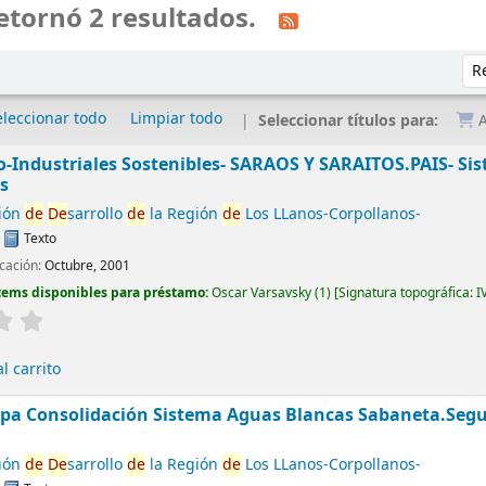
etornó 2 resultados.
Ord
eleccionar todo
Limpiar todo
Seleccionar títulos para:
A
-Industriales Sostenibles- SARAOS Y SARAITOS.PAIS- Si
s
ión
de
De
sarrollo
de
la Región
de
Los LLanos-Corpollanos-
:
Texto
cación:
Octubre, 2001
tems disponibles para préstamo:
Oscar Varsavsky
(1)
Signatura topográfica:
I
l carrito
apa Consolidación Sistema Aguas Blancas Sabaneta.Seg
ión
de
De
sarrollo
de
la Región
de
Los LLanos-Corpollanos-