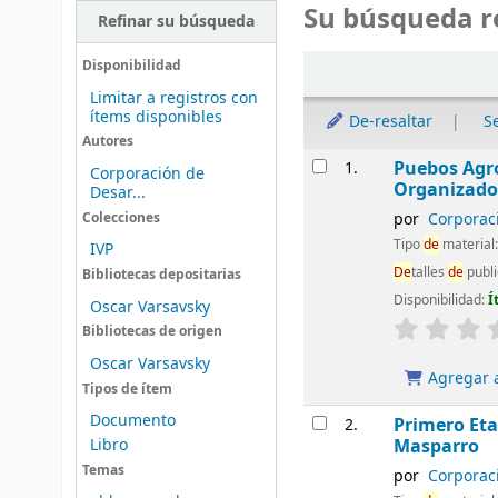
Su búsqueda r
Refinar su búsqueda
Ordenar
Disponibilidad
Limitar a registros con
ítems disponibles
De-resaltar
S
Autores
Resultados
Puebos Agro
1.
Corporación de
Organizado
Desar...
por
Corporac
Colecciones
Tipo
de
material
IVP
De
talles
de
publi
Bibliotecas depositarias
Disponibilidad:
Í
Oscar Varsavsky
Bibliotecas de origen
Oscar Varsavsky
Agregar a
Tipos de ítem
Documento
Primero Et
2.
Libro
Masparro
Temas
por
Corporac