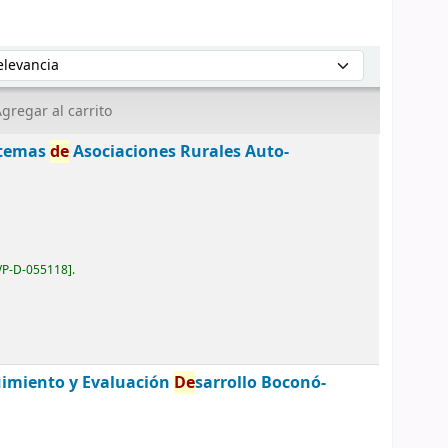
enar por:
gregar al carrito
stemas
de
Asociaciones Rurales Auto-
VP-D-055118
.
uimiento y Evaluación
De
sarrollo Boconó-