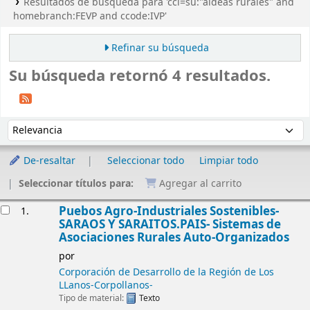
Resultados de búsqueda para 'ccl=su:"aldeas rurales" and
homebranch:FEVP and ccode:IVP'
Refinar su búsqueda
Su búsqueda retornó 4 resultados.
Ordenar
Ordenar por:
De-resaltar
Seleccionar todo
Limpiar todo
Seleccionar títulos para:
Agregar al carrito
Resultados
Puebos Agro-Industriales Sostenibles-
1.
SARAOS Y SARAITOS.PAIS- Sistemas de
Asociaciones Rurales Auto-Organizados
por
Corporación de Desarrollo de la Región de Los
LLanos-Corpollanos-
Tipo de material:
Texto