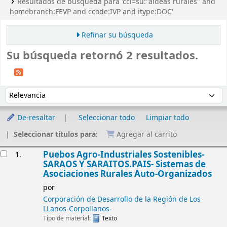
Resultados de búsqueda para 'ccl=su:"aldeas rurales" and
homebranch:FEVP and ccode:IVP and itype:DOC'
Refinar su búsqueda
Su búsqueda retornó 2 resultados.
Ordenar
Ordenar por:
De-resaltar
Seleccionar todo
Limpiar todo
Seleccionar títulos para:
Agregar al carrito
Resultados
Puebos Agro-Industriales Sostenibles-
1.
SARAOS Y SARAITOS.PAIS- Sistemas de
Asociaciones Rurales Auto-Organizados
por
Corporación de Desarrollo de la Región de Los
LLanos-Corpollanos-
Tipo de material:
Texto