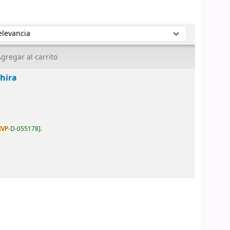
enar por:
gregar al carrito
hira
IVP
-D-055178
.