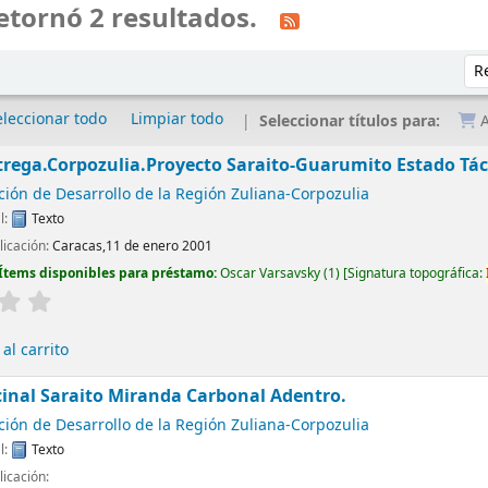
etornó 2 resultados.
Ord
eleccionar todo
Limpiar todo
Seleccionar títulos para:
A
trega.Corpozulia.Proyecto Saraito-Guarumito Estado Tác
ión de Desarrollo de la Región Zuliana-Corpozulia
l:
Texto
licación:
Caracas,11 de enero 2001
Ítems disponibles para préstamo:
Oscar Varsavsky
(1)
Signatura topográfica:
al carrito
inal Saraito Miranda Carbonal Adentro.
ión de Desarrollo de la Región Zuliana-Corpozulia
l:
Texto
licación: