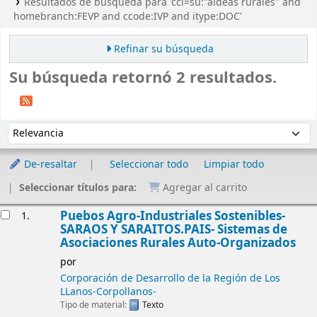
Resultados de búsqueda para 'ccl=su:"aldeas rurales" and
homebranch:FEVP and ccode:IVP and itype:DOC'
Refinar su búsqueda
Su búsqueda retornó 2 resultados.
Ordenar
Ordenar por:
De-resaltar
Seleccionar todo
Limpiar todo
Seleccionar títulos para:
Agregar al carrito
Resultados
Puebos Agro-Industriales Sostenibles-
1.
SARAOS Y SARAITOS.PAIS- Sistemas de
Asociaciones Rurales Auto-Organizados
por
Corporación de Desarrollo de la Región de Los
LLanos-Corpollanos-
Tipo de material:
Texto