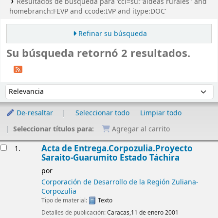
Resultados de búsqueda para 'ccl=su:"aldeas rurales" and
homebranch:FEVP and ccode:IVP and itype:DOC'
Refinar su búsqueda
Su búsqueda retornó 2 resultados.
Ordenar
Ordenar por:
De-resaltar
Seleccionar todo
Limpiar todo
Seleccionar títulos para:
Agregar al carrito
Resultados
Acta de Entrega.Corpozulia.Proyecto
1.
Saraito-Guarumito Estado Táchira
por
Corporación de Desarrollo de la Región Zuliana-
Corpozulia
Tipo de material:
Texto
Detalles de publicación:
Caracas,11 de enero 2001