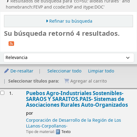
Resultados de búsqueda para 'ccl=su:"aldeas rurales" and
homebranch:FEVP and ccode:IVP and itype:DOC'
Refinar su búsqueda
Su búsqueda retornó 4 resultados.
Ordenar
Ordenar por:
De-resaltar
Seleccionar todo
Limpiar todo
Seleccionar títulos para:
Agregar al carrito
Resultados
Puebos Agro-Industriales Sostenibles-
1.
SARAOS Y SARAITOS.PAIS- Sistemas de
Asociaciones Rurales Auto-Organizados
por
Corporación de Desarrollo de la Región de Los
LLanos-Corpollanos-
Tipo de material:
Texto