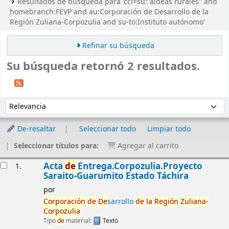
Resultados de búsqueda para 'ccl=su:"aldeas rurales" and
homebranch:FEVP and au:Corporación de Desarrollo de la
Región Zuliana-Corpozulia and su-to:Instituto autónomo'
Refinar su búsqueda
Su búsqueda retornó 2 resultados.
Ordenar
Ordenar por:
De-resaltar
Seleccionar todo
Limpiar todo
Seleccionar títulos para:
Agregar al carrito
Resultados
Acta
de
Entrega.Corpozulia.Proyecto
1.
Saraito-Guarumito Estado Táchira
por
Corporación
de
De
sarrollo
de
la
Región
Zuliana-
Corpozulia
Tipo
de
material:
Texto