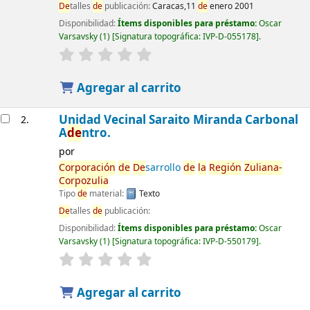
De
talles
de
publicación:
Caracas,11
de
enero 2001
Disponibilidad:
Ítems disponibles para préstamo:
Oscar
Varsavsky
(1)
Signatura topográfica:
IVP-D-055178
.
Agregar al carrito
Unidad Vecinal Saraito Miranda Carbonal
2.
A
de
ntro.
por
Corporación
de
De
sarrollo
de
la
Región
Zuliana-
Corpozulia
Tipo
de
material:
Texto
De
talles
de
publicación:
Disponibilidad:
Ítems disponibles para préstamo:
Oscar
Varsavsky
(1)
Signatura topográfica:
IVP-D-550179
.
Agregar al carrito