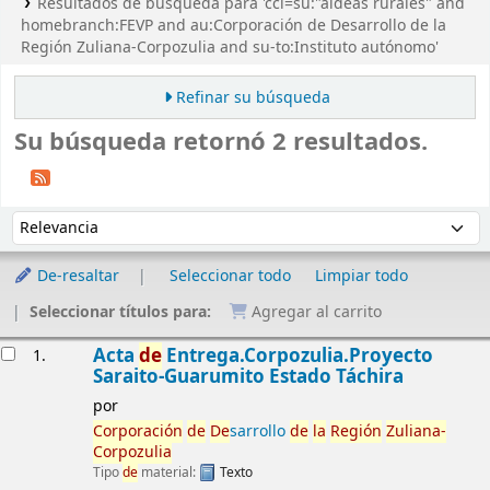
Resultados de búsqueda para 'ccl=su:"aldeas rurales" and
homebranch:FEVP and au:Corporación de Desarrollo de la
Región Zuliana-Corpozulia and su-to:Instituto autónomo'
Refinar su búsqueda
Su búsqueda retornó 2 resultados.
Ordenar
Ordenar por:
De-resaltar
Seleccionar todo
Limpiar todo
Seleccionar títulos para:
Agregar al carrito
Resultados
Acta
de
Entrega.Corpozulia.Proyecto
1.
Saraito-Guarumito Estado Táchira
por
Corporación
de
De
sarrollo
de
la
Región
Zuliana-
Corpozulia
Tipo
de
material:
Texto