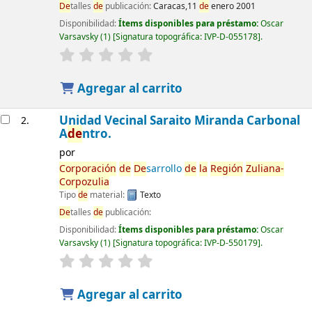
De
talles
de
publicación:
Caracas,11
de
enero 2001
Disponibilidad:
Ítems disponibles para préstamo:
Oscar
Varsavsky
(1)
Signatura topográfica:
IVP-D-055178
.
Agregar al carrito
Unidad Vecinal Saraito Miranda Carbonal
2.
A
de
ntro.
por
Corporación
de
De
sarrollo
de
la
Región
Zuliana-
Corpozulia
Tipo
de
material:
Texto
De
talles
de
publicación:
Disponibilidad:
Ítems disponibles para préstamo:
Oscar
Varsavsky
(1)
Signatura topográfica:
IVP-D-550179
.
Agregar al carrito