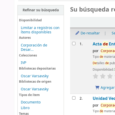
Su búsqueda r
Refinar su búsqueda
Ordenar
Disponibilidad
Limitar a registros con
ítems disponibles
De-resaltar
S
Autores
Resultados
Acta
de
Ent
1.
Corporación de
Desar...
por
Corpora
Colecciones
Tipo
de
materia
IVP
De
talles
de
pub
Bibliotecas depositarias
Disponibilidad:
Oscar Varsavsky
Bibliotecas de origen
Agregar 
Oscar Varsavsky
Tipos de ítem
Unidad Vec
2.
Documento
por
Corpora
Libro
Tipo
de
materia
Temas