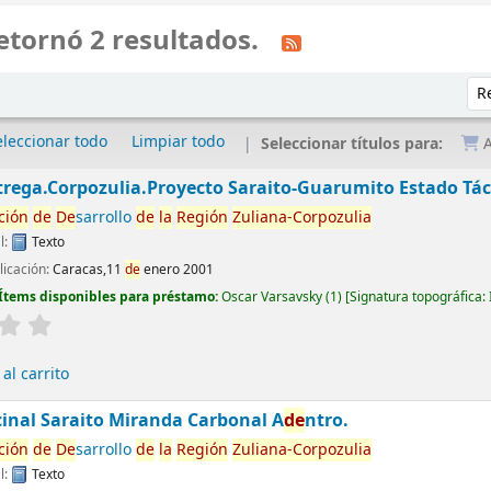
etornó 2 resultados.
Ord
eleccionar todo
Limpiar todo
Seleccionar títulos para:
A
rega.Corpozulia.Proyecto Saraito-Guarumito Estado Tác
ción
de
De
sarrollo
de
la
Región
Zuliana-Corpozulia
l:
Texto
licación:
Caracas,11
de
enero 2001
Ítems disponibles para préstamo:
Oscar Varsavsky
(1)
Signatura topográfica:
al carrito
inal Saraito Miranda Carbonal A
de
ntro.
ción
de
De
sarrollo
de
la
Región
Zuliana-Corpozulia
l:
Texto