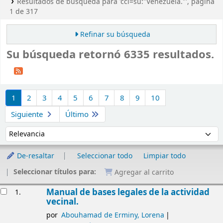
Resultados de búsqueda para 'ccl=su:"Venezuela."', página
1 de 317
Refinar su búsqueda
Su búsqueda retornó 6335 resultados.
Ordenar
1
2
3
4
5
6
7
8
9
10
Siguiente
Último
Ordenar por:
De-resaltar
Seleccionar todo
Limpiar todo
Seleccionar títulos para:
Agregar al carrito
Resultados
Manual de bases legales de la actividad
1.
vecinal.
por
Abouhamad de Erminy, Lorena