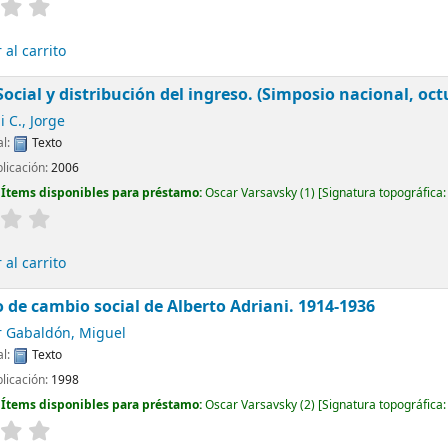
al carrito
Social y distribución del ingreso. (Simposio nacional, oct
 C., Jorge
al:
Texto
blicación:
2006
:
Ítems disponibles para préstamo:
Oscar Varsavsky
(1)
Signatura topográfica
al carrito
o de cambio social de Alberto Adriani. 1914-1936
r Gabaldón, Miguel
al:
Texto
blicación:
1998
:
Ítems disponibles para préstamo:
Oscar Varsavsky
(2)
Signatura topográfica