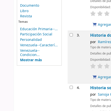
Detalles de pub
Documento
Disponibilidad
Libro
Revista
Temas
Agregar 
Educación Primaria--...
Participación Social
Historia d
3.
Personalidad
por
Ramírez
Venezuela--Caracterí...
Tipo de materi
Venezuela--
Detalles de pu
Condicion...
Mostrar más
Disponibilidad
Agregar 
Historia s
4.
por
Sanoja 
Tipo de materi
Detalles de pub