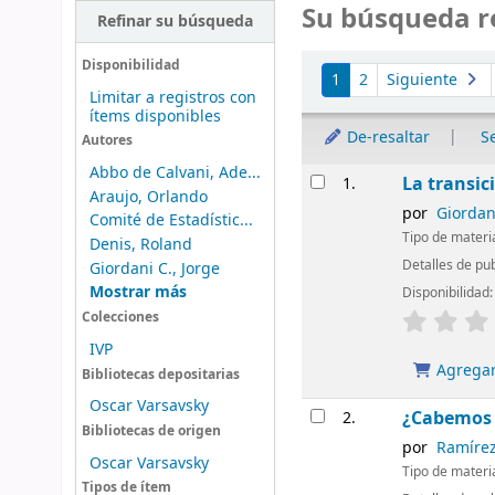
Su búsqueda r
Refinar su búsqueda
Ordenar
Disponibilidad
1
2
Siguiente
Limitar a registros con
ítems disponibles
De-resaltar
S
Autores
Abbo de Calvani, Ade...
Resultados
La transic
1.
Araujo, Orlando
por
Giordani
Comité de Estadístic...
Tipo de materi
Denis, Roland
Detalles de pu
Giordani C., Jorge
Mostrar más
Disponibilidad
Colecciones
IVP
Agregar 
Bibliotecas depositarias
Oscar Varsavsky
¿Cabemos t
2.
Bibliotecas de origen
por
Ramírez
Oscar Varsavsky
Tipo de materi
Tipos de ítem