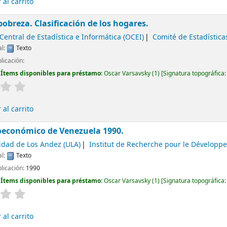
al carrito
pobreza. Clasificación de los hogares.
Central de Estadística e Informática (OCEI)
Comité de Estadística
al:
Texto
licación:
:
Ítems disponibles para préstamo:
Oscar Varsavsky
(1)
Signatura topográfica
al carrito
ioeconómico de Venezuela 1990.
idad de Los Andez (ULA)
Institut de Recherche pour le Développ
al:
Texto
blicación:
1990
:
Ítems disponibles para préstamo:
Oscar Varsavsky
(1)
Signatura topográfica
al carrito