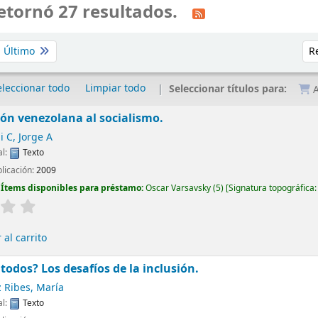
etornó 27 resultados.
Ord
Último
eleccionar todo
Limpiar todo
Seleccionar títulos para:
A
ión venezolana al socialismo.
 C, Jorge A
al:
Texto
blicación:
2009
:
Ítems disponibles para préstamo:
Oscar Varsavsky
(5)
Signatura topográfica
al carrito
odos? Los desafíos de la inclusión.
 Ribes, María
al:
Texto