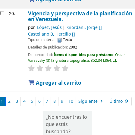
Vigencia y perspectiva de la planificación
20.
en Venezuela.
por
López, Jesús
Giordani, Jorge
[]
Castellano B, Hercilio
[]
Tipo de material:
Texto
Detalles de publicación:
2002
Disponibilidad:
Ítems disponibles para préstamo:
Oscar
Varsavsky
(3)
Signatura topográfica:
352.34 L864, ..
.
Agregar al carrito
1
2
3
4
5
6
7
8
9
10
Siguiente
Último
¿No encuentras lo
que estás
buscando?