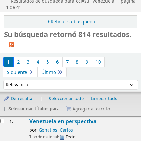
Resultados de búsqueda para 'ccl=su:"Venezuela."', página
1 de 41
Refinar su búsqueda
Su búsqueda retornó 814 resultados.
Ordenar
1
2
3
4
5
6
7
8
9
10
Siguiente
Último
Ordenar por:
De-resaltar
Seleccionar todo
Limpiar todo
Seleccionar títulos para:
Agregar al carrito
Resultados
Venezuela en perspectiva
1.
por
Genatios, Carlos
Tipo de material:
Texto