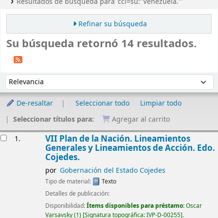
Resultados de búsqueda para 'ccl=su:"Venezuela."'
Refinar su búsqueda
Su búsqueda retornó 14 resultados.
Ordenar
Ordenar por:
De-resaltar
Seleccionar todo
Limpiar todo
Seleccionar títulos para:
Agregar al carrito
Resultados
VII Plan de la Nación. Lineamientos
1.
Generales y Lineamientos de Acción. Edo.
Cojedes.
por
Gobernación del Estado Cojedes
Tipo de material:
Texto
Detalles de publicación:
Disponibilidad:
Ítems disponibles para préstamo:
Oscar
Varsavsky
(1)
Signatura topográfica:
IVP-D-00255
.