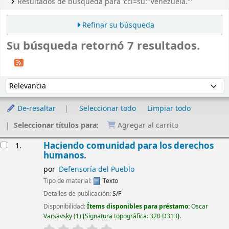
Resultados de búsqueda para 'ccl=su:"Venezuela."'
Refinar su búsqueda
Su búsqueda retornó 7 resultados.
Ordenar
Ordenar por:
De-resaltar
Seleccionar todo
Limpiar todo
Seleccionar títulos para:
Agregar al carrito
Resultados
Haciendo comunidad para los derechos
1.
humanos.
por
Defensoría del Pueblo
Tipo de material:
Texto
Detalles de publicación:
S/F
Disponibilidad:
Ítems disponibles para préstamo:
Oscar
Varsavsky
(1)
Signatura topográfica:
320 D313
.