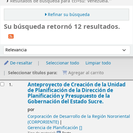
Resultados de búsqueda para 'ccl=su:"Venezuela."'
Refinar su búsqueda
Su búsqueda retornó 12 resultados.
Ordenar
Ordenar por:
De-resaltar
Seleccionar todo
Limpiar todo
Seleccionar títulos para:
Agregar al carrito
Resultados
Anteproyecto de Creación de la Unidad
1.
de Planificación de la Dirección de
Planificación y Presupuesto de la
Gobernación del Estado Sucre.
por
Corporación de Desarrollo de la Región Nororiental
(CORPORIENTE)
Gerencia de Planificación
[]