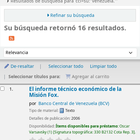
Resultados de búsqueda para 'ccl=su:"Venezuela."'
Refinar su búsqueda
Su búsqueda retornó 16 resultados.
Ordenar
Ordenar por:
De-resaltar
Seleccionar todo
Limpiar todo
Seleccionar títulos para:
Agregar al carrito
Resultados
El informe técnico económico de la
1.
Misión Fox.
por
Banco Central de Venezuela (BCV)
Tipo de material:
Texto
Detalles de publicación:
2006
Disponibilidad:
Ítems disponibles para préstamo:
Oscar
Varsavsky
(1)
Signatura topográfica:
330 B2132 Cota Rep. 3
.