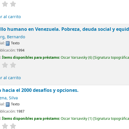
 al carrito
ollo humano en Venezuela. Pobreza, deuda social y equi
erg, Bernardo
ial:
Texto
ublicación:
1994
d:
Ítems disponibles para préstamo:
Oscar Varsavsky
(6)
Signatura topográfic
 al carrito
 hacia el 2000 desafíos y opciones.
ena, Silva
ial:
Texto
ublicación:
1987
d:
Ítems disponibles para préstamo:
Oscar Varsavsky
(1)
Signatura topográfic