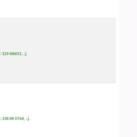
a:
329 M6653, ..
.
a:
338.98 O164, ..
.