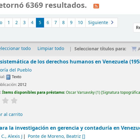
etornó 6369 resultados.
o
1
2
3
4
5
6
7
8
9
10
Siguiente
Ord
eleccionar todo
Limpiar todo
Seleccionar títulos para:
A
 sistemática de los derechos humanos en Venezuela (195
oría del Pueblo
ial:
Texto
ublicación:
2012
d:
Ítems disponibles para préstamo:
Oscar Varsavsky
(1)
Signatura topográfic
 al carrito
ara la investigación en gerencia y contaduría en Venezu
C., Alexis J
Ponte de Moreno, Beatriz
[]