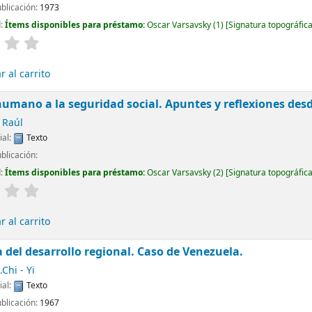
ublicación:
1973
d:
Ítems disponibles para préstamo:
Oscar Varsavsky
(1)
Signatura topográfic
 al carrito
umano a la seguridad social. Apuntes y reflexiones desd
 Raúl
ial:
Texto
blicación:
d:
Ítems disponibles para préstamo:
Oscar Varsavsky
(2)
Signatura topográfic
 al carrito
a del desarrollo regional. Caso de Venezuela.
.Chi - Yi
ial:
Texto
ublicación:
1967