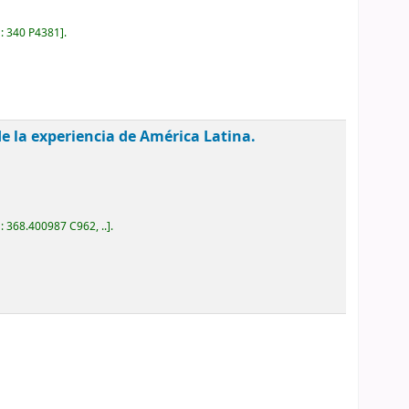
a:
340 P4381
.
e la experiencia de América Latina.
a:
368.400987 C962, ..
.