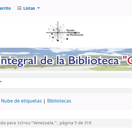
arrito
Listas
logo por palabra clave
Nube de etiquetas
Bibliotecas
a para 'ccl=su:"Venezuela."', página 5 de 319