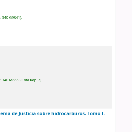
a:
340 G9341
.
a:
340 M6653 Cota Rep. 7
.
rema de Justicia sobre hidrocarburos. Tomo I.