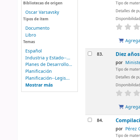
Tipo de mater
Bibliotecas de origen
Detalles de p
Oscar Varsavsky
Disponibilida
Tipos de ítem
Documento
Libro
Agregar
Temas
Español
Diez años
83.
Industria y Estado--...
por
Ministe
Planes de Desarrollo...
Tipo de mater
Planificación
Detalles de p
Planificación--Legis...
Mostrar más
Disponibilida
Agregar
Compilaci
84.
por
Pérez 
Tipo de mater