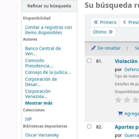
Su búsqueda r
Refinar su búsqueda
Ordenar
Disponibilidad
Primero
Previ
Limitar a registros con
Último
ítems disponibles
Autores
De-resaltar
S
Banco Central de
Ven...
Resultados
Comisión
Violación
81.
Presidencia...
por
Defens
Consejo de la Judica...
Tipo de mater
Corporación de
Desar...
Detalles de p
Corporación
Disponibilida
Venezola...
Mostrar más
Colecciones
Agregar
IVP
Aportes p
Bibliotecas depositarias
82.
Oscar Varsavsky
por
Guerra 