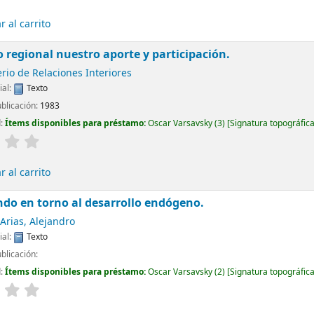
 al carrito
o regional nuestro aporte y participación.
rio de Relaciones Interiores
ial:
Texto
ublicación:
1983
d:
Ítems disponibles para préstamo:
Oscar Varsavsky
(3)
Signatura topográfic
 al carrito
do en torno al desarrollo endógeno.
Arias, Alejandro
ial:
Texto
blicación:
d:
Ítems disponibles para préstamo:
Oscar Varsavsky
(2)
Signatura topográfic