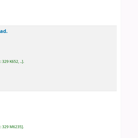
dad.
a:
329 K652, ..
.
a:
329 M6235
.