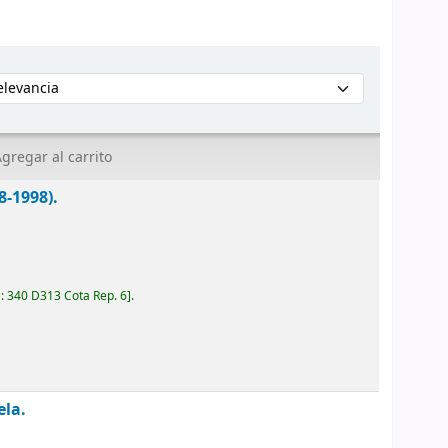
enar por:
gregar al carrito
8-1998).
a:
340 D313 Cota Rep. 6
.
ela.