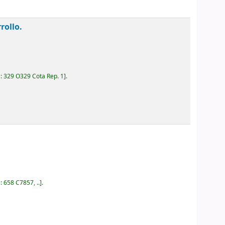
rollo.
a:
329 O329 Cota Rep. 1
.
a:
658 C7857, ..
.