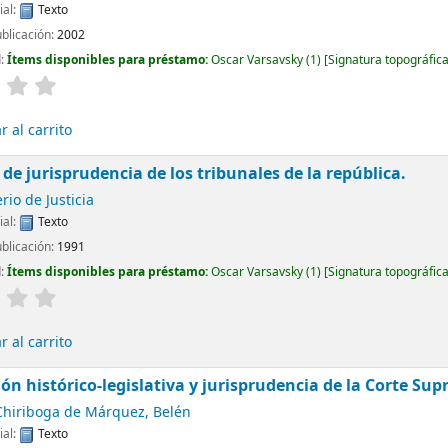
ial:
Texto
ublicación:
2002
d:
Ítems disponibles para préstamo:
Oscar Varsavsky
(1)
Signatura topográfic
 al carrito
 de jurisprudencia de los tribunales de la república.
rio de Justicia
ial:
Texto
ublicación:
1991
d:
Ítems disponibles para préstamo:
Oscar Varsavsky
(1)
Signatura topográfic
 al carrito
ón histórico-legislativa y jurisprudencia de la Corte Sup
Chiriboga de Márquez, Belén
ial:
Texto