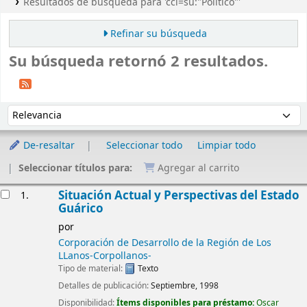
Resultados de búsqueda para 'ccl=su:"Político"'
Refinar su búsqueda
Su búsqueda retornó 2 resultados.
Ordenar
Ordenar por:
De-resaltar
Seleccionar todo
Limpiar todo
Seleccionar títulos para:
Agregar al carrito
Resultados
Situación Actual y Perspectivas del Estado
1.
Guárico
por
Corporación de Desarrollo de la Región de Los
LLanos-Corpollanos-
Tipo de material:
Texto
Detalles de publicación:
Septiembre, 1998
Disponibilidad:
Ítems disponibles para préstamo:
Oscar