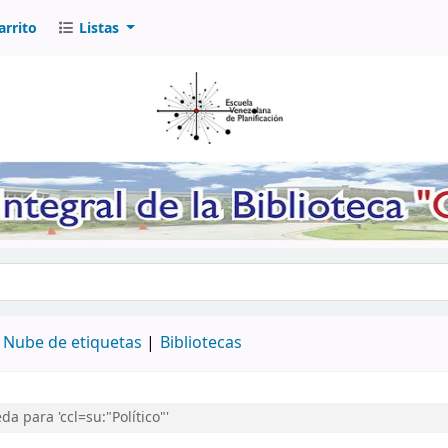
arrito
Listas
logo por palabra clave
Nube de etiquetas
Bibliotecas
a para 'ccl=su:"Político"'