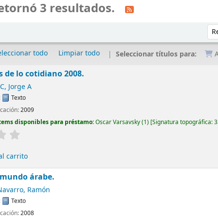
etornó 3 resultados.
Ord
eleccionar todo
Limpiar todo
Seleccionar títulos para:
A
 de lo cotidiano 2008.
C, Jorge A
:
Texto
icación:
2009
tems disponibles para préstamo:
Oscar Varsavsky
(1)
Signatura topográfica:
3
l carrito
l mundo árabe.
Navarro, Ramón
:
Texto
icación:
2008