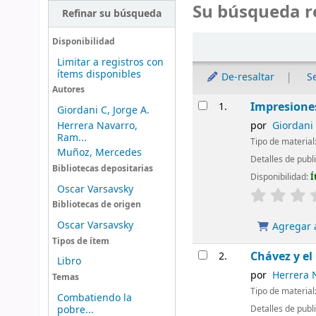
Su búsqueda r
Refinar su búsqueda
Ordenar
Disponibilidad
Limitar a registros con
ítems disponibles
De-resaltar
S
Autores
Resultados
Impresiones
1.
Giordani C, Jorge A.
Herrera Navarro,
por
Giordani 
Ram...
Tipo de material
Muñoz, Mercedes
Detalles de publ
Bibliotecas depositarias
Disponibilidad:
Í
Oscar Varsavsky
Bibliotecas de origen
Oscar Varsavsky
Agregar a
Tipos de ítem
Chávez y e
2.
Libro
por
Herrera 
Temas
Tipo de material
Combatiendo la
pobre...
Detalles de publ