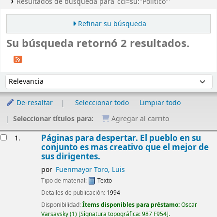
Resultados de búsqueda para 'ccl=su:"Político"'
Refinar su búsqueda
Su búsqueda retornó 2 resultados.
Ordenar
Ordenar por:
De-resaltar
Seleccionar todo
Limpiar todo
Seleccionar títulos para:
Agregar al carrito
Resultados
Páginas para despertar. El pueblo en su
1.
conjunto es mas creativo que el mejor de
sus dirigentes.
por
Fuenmayor Toro, Luis
Tipo de material:
Texto
Detalles de publicación:
1994
Disponibilidad:
Ítems disponibles para préstamo:
Oscar
Varsavsky
(1)
Signatura topográfica:
987 F954
.