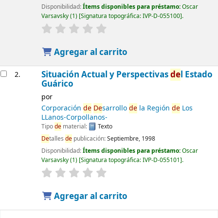
Disponibilidad:
Ítems disponibles para préstamo:
Oscar
Varsavsky
(1)
Signatura topográfica:
IVP-D-055100
.
Agregar al carrito
Situación Actual y Perspectivas
de
l Estado
2.
Guárico
por
Corporación
de
De
sarrollo
de
la Región
de
Los
LLanos-Corpollanos-
Tipo
de
material:
Texto
De
talles
de
publicación:
Septiembre, 1998
Disponibilidad:
Ítems disponibles para préstamo:
Oscar
Varsavsky
(1)
Signatura topográfica:
IVP-D-055101
.
Agregar al carrito