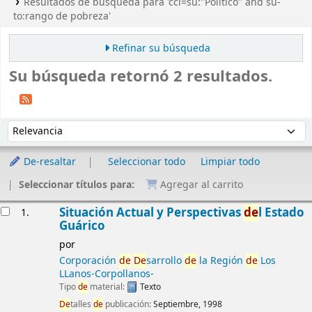
Resultados de búsqueda para 'ccl=su:"Político" and su-
to:rango de pobreza'
Refinar su búsqueda
Su búsqueda retornó 2 resultados.
Ordenar
Ordenar por:
De-resaltar
Seleccionar todo
Limpiar todo
Seleccionar títulos para:
Agregar al carrito
Resultados
Situación Actual y Perspectivas
de
l Estado
1.
Guárico
por
Corporación
de
De
sarrollo
de
la Región
de
Los
LLanos-Corpollanos-
Tipo
de
material:
Texto
De
talles
de
publicación:
Septiembre, 1998