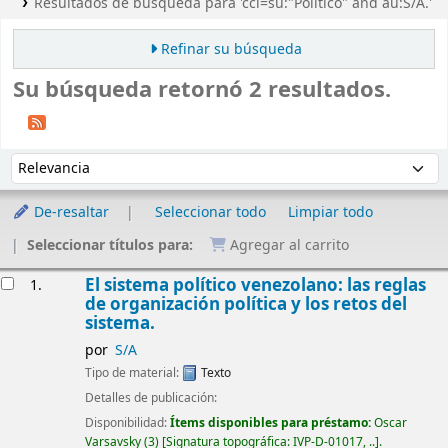
Resultados de búsqueda para 'ccl=su:"Político" and au:S/A.'
Refinar su búsqueda
Su búsqueda retornó 2 resultados.
Ordenar
Ordenar por:
De-resaltar
Seleccionar todo
Limpiar todo
Seleccionar títulos para:
Agregar al carrito
Resultados
El sistema político venezolano: las reglas
1.
de organización política y los retos del
sistema.
por
S/A
Tipo de material:
Texto
Detalles de publicación:
Disponibilidad:
Ítems disponibles para préstamo:
Oscar
Varsavsky
(3)
Signatura topográfica:
IVP-D-01017, ..
.