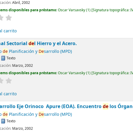
cación:
Abril, 2002
tems disponibles para préstamo:
Oscar Varsavsky
(1)
Signatura topográfica:
I
l carrito
al Sectorial
de
l Hierro y el Acero.
io
de
Planificación y
De
sarrollo (MPD)
:
Texto
cación:
Marzo, 2002
tems disponibles para préstamo:
Oscar Varsavsky
(1)
Signatura topográfica:
I
l carrito
arrollo Eje Orinoco  Apure (EOA). Encuentro
de
los Órga
io
de
Planificación y
De
sarrollo (MPD)
:
Texto
cación:
Marzo, 2002