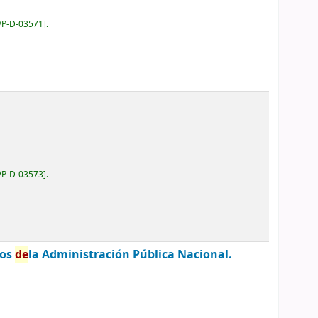
VP-D-03571
.
VP-D-03573
.
nos
de
la Administración Pública Nacional.