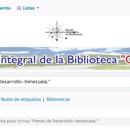
arrito
Listas
logo por palabra clave
Nube de etiquetas
Bibliotecas
a para 'ccl=su:"Planes de Desarrollo--Venezuela."'