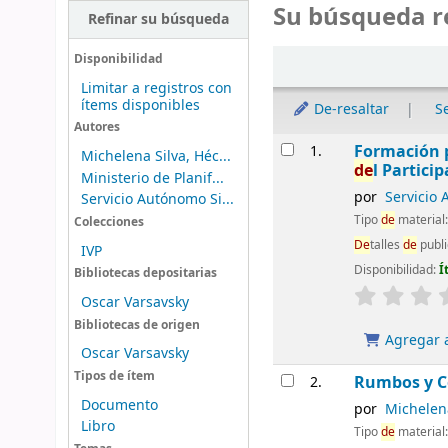
Su búsqueda r
Refinar su búsqueda
Ordenar
Disponibilidad
Limitar a registros con
ítems disponibles
De-resaltar
S
Autores
Resultados
Formación p
1.
Michelena Silva, Héc...
de
l Particip
Ministerio de Planif...
por
Servicio
Servicio Autónomo Si...
Tipo
de
material
Colecciones
De
talles
de
publi
IVP
Disponibilidad:
Í
Bibliotecas depositarias
Oscar Varsavsky
Bibliotecas de origen
Agregar a
Oscar Varsavsky
Tipos de ítem
Rumbos y C
2.
Documento
por
Michelena
Libro
Tipo
de
material