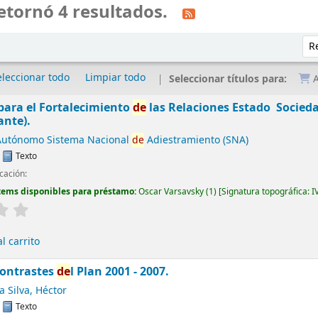
etornó 4 resultados.
Ord
eleccionar todo
Limpiar todo
Seleccionar títulos para:
A
ara el Fortalecimiento
de
las Relaciones Estado  Socie
ante).
 Autónomo Sistema Nacional
de
Adiestramiento (SNA)
:
Texto
cación:
tems disponibles para préstamo:
Oscar Varsavsky
(1)
Signatura topográfica:
I
l carrito
ontrastes
de
l Plan 2001 - 2007.
 Silva, Héctor
:
Texto