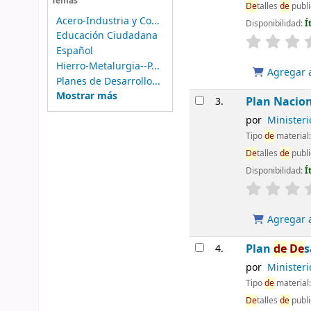
Temas
De
talles
de
publi
Acero-Industria y Co...
Disponibilidad:
Í
Educación Ciudadana
Español
Hierro-Metalurgia--P...
Agregar a
Planes de Desarrollo...
Mostrar más
Plan Nacion
3.
por
Minister
Tipo
de
material
De
talles
de
publi
Disponibilidad:
Í
Agregar a
Plan
de
De
s
4.
por
Minister
Tipo
de
material
De
talles
de
publi