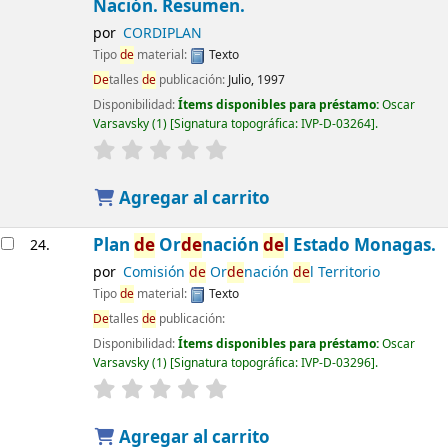
Nación. Resumen.
por
CORDIPLAN
Tipo
de
material:
Texto
De
talles
de
publicación:
Julio, 1997
Disponibilidad:
Ítems disponibles para préstamo:
Oscar
Varsavsky
(1)
Signatura topográfica:
IVP-D-03264
.
Agregar al carrito
Plan
de
Or
de
nación
de
l Estado Monagas.
24.
por
Comisión
de
Or
de
nación
de
l Territorio
Tipo
de
material:
Texto
De
talles
de
publicación:
Disponibilidad:
Ítems disponibles para préstamo:
Oscar
Varsavsky
(1)
Signatura topográfica:
IVP-D-03296
.
Agregar al carrito