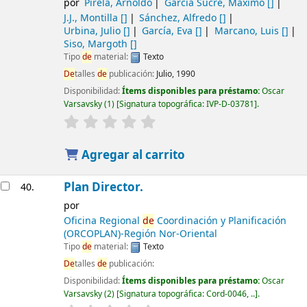
por
Pirela, Arnoldo
García Sucre, Máximo
[]
J.J., Montilla
[]
Sánchez, Alfredo
[]
Urbina, Julio
[]
García, Eva
[]
Marcano, Luis
[]
Siso, Margoth
[]
Tipo
de
material:
Texto
De
talles
de
publicación:
Julio, 1990
Disponibilidad:
Ítems disponibles para préstamo:
Oscar
Varsavsky
(1)
Signatura topográfica:
IVP-D-03781
.
Agregar al carrito
Plan Director.
40.
por
Oficina Regional
de
Coordinación y Planificación
(ORCOPLAN)-Región Nor-Oriental
Tipo
de
material:
Texto
De
talles
de
publicación:
Disponibilidad:
Ítems disponibles para préstamo:
Oscar
Varsavsky
(2)
Signatura topográfica:
Cord-0046, ..
.