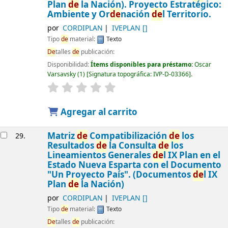
Plan
de
la Nación). Proyecto Estratégico:
Ambiente y Or
de
nación
de
l Territorio.
por
CORDIPLAN
IVEPLAN
[]
Tipo
de
material:
Texto
De
talles
de
publicación:
Disponibilidad:
Ítems disponibles para préstamo:
Oscar
Varsavsky
(1)
Signatura topográfica:
IVP-D-03366
.
Agregar al carrito
Matriz
de
Compatibilización
de
los
29.
Resultados
de
la Consulta
de
los
Lineamientos Generales
de
l IX Plan en el
Estado Nueva Esparta con el Documento
"Un Proyecto País". (Documentos
de
l IX
Plan
de
la Nación)
por
CORDIPLAN
IVEPLAN
[]
Tipo
de
material:
Texto
De
talles
de
publicación: