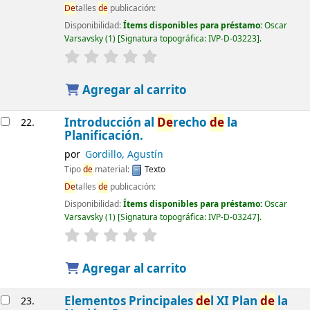
De
talles
de
publicación:
Disponibilidad:
Ítems disponibles para préstamo:
Oscar
Varsavsky
(1)
Signatura topográfica:
IVP-D-03223
.
Agregar al carrito
Introducción al
De
recho
de
la
22.
Planificación.
por
Gordillo, Agustín
Tipo
de
material:
Texto
De
talles
de
publicación:
Disponibilidad:
Ítems disponibles para préstamo:
Oscar
Varsavsky
(1)
Signatura topográfica:
IVP-D-03247
.
Agregar al carrito
Elementos Principales
de
l XI Plan
de
la
23.