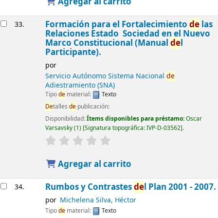
Agregar al carrito
Formación para el Fortalecimiento
de
las
33.
Relaciones Estado  Sociedad en el Nuevo
Marco Constitucional (Manual
de
l
Participante).
por
Servicio Autónomo Sistema Nacional
de
Adiestramiento (SNA)
Tipo
de
material:
Texto
De
talles
de
publicación:
Disponibilidad:
Ítems disponibles para préstamo:
Oscar
Varsavsky
(1)
Signatura topográfica:
IVP-D-03562
.
Agregar al carrito
Rumbos y Contrastes
de
l Plan 2001 - 2007.
34.
por
Michelena Silva, Héctor
Tipo
de
material:
Texto