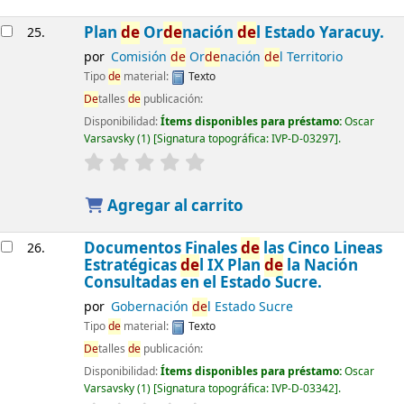
Plan
de
Or
de
nación
de
l Estado Yaracuy.
25.
por
Comisión
de
Or
de
nación
de
l Territorio
Tipo
de
material:
Texto
De
talles
de
publicación:
Disponibilidad:
Ítems disponibles para préstamo:
Oscar
Varsavsky
(1)
Signatura topográfica:
IVP-D-03297
.
Agregar al carrito
Documentos Finales
de
las Cinco Lineas
26.
Estratégicas
de
l IX Plan
de
la Nación
Consultadas en el Estado Sucre.
por
Gobernación
de
l Estado Sucre
Tipo
de
material:
Texto
De
talles
de
publicación:
Disponibilidad:
Ítems disponibles para préstamo:
Oscar
Varsavsky
(1)
Signatura topográfica:
IVP-D-03342
.