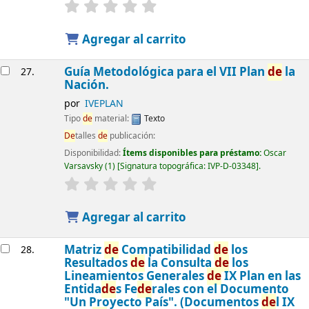
Agregar al carrito
Guía Metodológica para el VII Plan
de
la
27.
Nación.
por
IVEPLAN
Tipo
de
material:
Texto
De
talles
de
publicación:
Disponibilidad:
Ítems disponibles para préstamo:
Oscar
Varsavsky
(1)
Signatura topográfica:
IVP-D-03348
.
Agregar al carrito
Matriz
de
Compatibilidad
de
los
28.
Resultados
de
la Consulta
de
los
Lineamientos Generales
de
IX Plan en las
Entida
de
s Fe
de
rales con el Documento
"Un Proyecto País". (Documentos
de
l IX