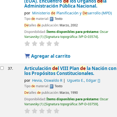
(EOA). Encuentro
de
los Órganos
de
la
Administración Pública Nacional.
por
Ministerio
de
Planificación y
De
sarrollo (MPD)
Tipo
de
material:
Texto
De
talles
de
publicación:
Marzo, 2002
Disponibilidad:
Ítems disponibles para préstamo:
Oscar
Varsavsky
(1)
Signatura topográfica:
IVP-D-03574
.
Agregar al carrito
Articulación
de
l VIII Plan
de
la Nación con
37.
los Propósitos Constitucionales.
por
Hevia, Oswaldo R
Ugueto E., Edgar
[]
Tipo
de
material:
Texto
De
talles
de
publicación:
Marzo, 1990
Disponibilidad:
Ítems disponibles para préstamo:
Oscar
Varsavsky
(1)
Signatura topográfica:
IVP-D-03759
.