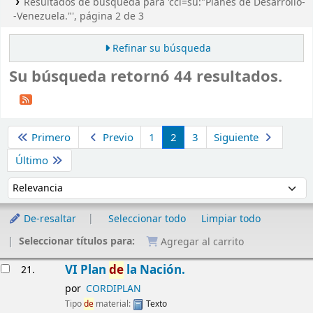
Resultados de búsqueda para 'ccl=su:"Planes de Desarrollo-
-Venezuela."', página 2 de 3
Refinar su búsqueda
Su búsqueda retornó 44 resultados.
Ordenar
Primero
Previo
1
2
3
Siguiente
Último
Ordenar por:
De-resaltar
Seleccionar todo
Limpiar todo
Seleccionar títulos para:
Agregar al carrito
Resultados
VI Plan
de
la Nación.
21.
por
CORDIPLAN
Tipo
de
material:
Texto