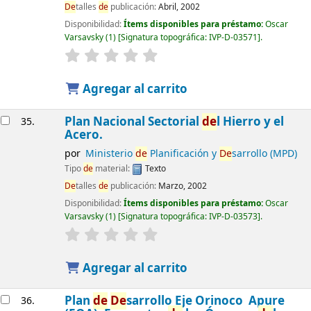
De
talles
de
publicación:
Abril, 2002
Disponibilidad:
Ítems disponibles para préstamo:
Oscar
Varsavsky
(1)
Signatura topográfica:
IVP-D-03571
.
Agregar al carrito
Plan Nacional Sectorial
de
l Hierro y el
35.
Acero.
por
Ministerio
de
Planificación y
De
sarrollo (MPD)
Tipo
de
material:
Texto
De
talles
de
publicación:
Marzo, 2002
Disponibilidad:
Ítems disponibles para préstamo:
Oscar
Varsavsky
(1)
Signatura topográfica:
IVP-D-03573
.
Agregar al carrito
Plan
de
De
sarrollo Eje Orinoco  Apure
36.