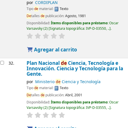
por
CORDIPLAN
Tipo
de
material:
Texto
De
talles
de
publicación:
Agosto, 1981
Disponibilidad:
Ítems disponibles para préstamo:
Oscar
Varsavsky
(2)
Signatura topográfica:
IVP-D-03550, ..
.
Agregar al carrito
Plan Nacional
de
Ciencia, Tecnología e
32.
Innovación. Ciencia y Tecnología para la
Gente.
por
Ministerio
de
Ciencia y Tecnología
Tipo
de
material:
Texto
De
talles
de
publicación:
Abril, 2001
Disponibilidad:
Ítems disponibles para préstamo:
Oscar
Varsavsky
(2)
Signatura topográfica:
IVP-D-03555, ..
.