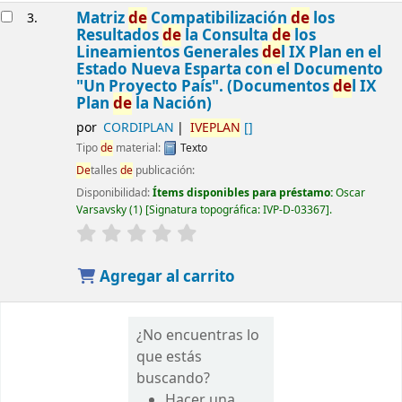
Matriz
de
Compatibilización
de
los
3.
Resultados
de
la Consulta
de
los
Lineamientos Generales
de
l IX Plan en el
Estado Nueva Esparta con el Documento
"Un Proyecto País". (Documentos
de
l IX
Plan
de
la Nación)
por
CORDIPLAN
IVEPLAN
[]
Tipo
de
material:
Texto
De
talles
de
publicación:
Disponibilidad:
Ítems disponibles para préstamo:
Oscar
Varsavsky
(1)
Signatura topográfica:
IVP-D-03367
.
Agregar al carrito
¿No encuentras lo
que estás
buscando?
Hacer una