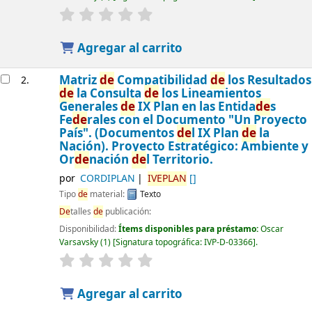
Agregar al carrito
Matriz
de
Compatibilidad
de
los Resultados
2.
de
la Consulta
de
los Lineamientos
Generales
de
IX Plan en las Entida
de
s
Fe
de
rales con el Documento "Un Proyecto
País". (Documentos
de
l IX Plan
de
la
Nación). Proyecto Estratégico: Ambiente y
Or
de
nación
de
l Territorio.
por
CORDIPLAN
IVEPLAN
[]
Tipo
de
material:
Texto
De
talles
de
publicación:
Disponibilidad:
Ítems disponibles para préstamo:
Oscar
Varsavsky
(1)
Signatura topográfica:
IVP-D-03366
.
Agregar al carrito