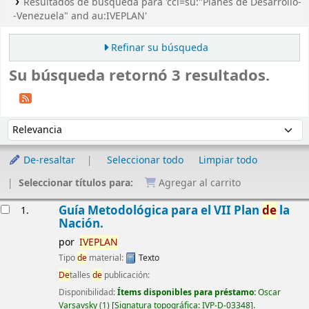
Resultados de búsqueda para 'ccl=su:"Planes de Desarrollo-
-Venezuela" and au:IVEPLAN'
Refinar su búsqueda
Su búsqueda retornó 3 resultados.
Ordenar
Ordenar por:
De-resaltar
Seleccionar todo
Limpiar todo
Seleccionar títulos para:
Agregar al carrito
Resultados
Guía Metodológica para el VII Plan
de
la
1.
Nación.
por
IVEPLAN
Tipo
de
material:
Texto
De
talles
de
publicación:
Disponibilidad:
Ítems disponibles para préstamo:
Oscar
Varsavsky
(1)
Signatura topográfica:
IVP-D-03348
.