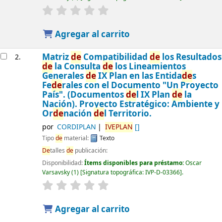
Agregar al carrito
Matriz
de
Compatibilidad
de
los Resultados
2.
de
la Consulta
de
los Lineamientos
Generales
de
IX Plan en las Entida
de
s
Fe
de
rales con el Documento "Un Proyecto
País". (Documentos
de
l IX Plan
de
la
Nación). Proyecto Estratégico: Ambiente y
Or
de
nación
de
l Territorio.
por
CORDIPLAN
IVEPLAN
[]
Tipo
de
material:
Texto
De
talles
de
publicación:
Disponibilidad:
Ítems disponibles para préstamo:
Oscar
Varsavsky
(1)
Signatura topográfica:
IVP-D-03366
.
Agregar al carrito