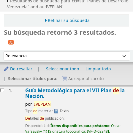
Resultados de búsqueda para 'ccl=su:"Planes de Desarrollo-
-Venezuela" and au:IVEPLAN'
Refinar su búsqueda
Su búsqueda retornó 3 resultados.
Ordenar
Ordenar por:
De-resaltar
Seleccionar todo
Limpiar todo
Seleccionar títulos para:
Agregar al carrito
Resultados
Guía Metodológica para el VII Plan
de
la
1.
Nación.
por
IVEPLAN
Tipo
de
material:
Texto
De
talles
de
publicación:
Disponibilidad:
Ítems disponibles para préstamo:
Oscar
Varsavsky
(1)
Signatura topográfica:
IVP-D-03348
.