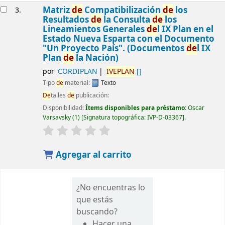
Matriz
de
Compatibilización
de
los
3.
Resultados
de
la Consulta
de
los
Lineamientos Generales
de
l IX Plan en el
Estado Nueva Esparta con el Documento
"Un Proyecto País". (Documentos
de
l IX
Plan
de
la Nación)
por
CORDIPLAN
IVEPLAN
[]
Tipo
de
material:
Texto
De
talles
de
publicación:
Disponibilidad:
Ítems disponibles para préstamo:
Oscar
Varsavsky
(1)
Signatura topográfica:
IVP-D-03367
.
Agregar al carrito
¿No encuentras lo
que estás
buscando?
Hacer una