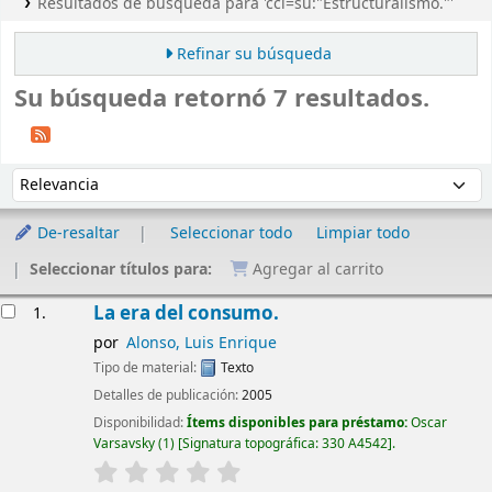
Resultados de búsqueda para 'ccl=su:"Estructuralismo."'
Refinar su búsqueda
Su búsqueda retornó 7 resultados.
Ordenar
Ordenar por:
De-resaltar
Seleccionar todo
Limpiar todo
Seleccionar títulos para:
Agregar al carrito
Resultados
La era del consumo.
1.
por
Alonso, Luis Enrique
Tipo de material:
Texto
Detalles de publicación:
2005
Disponibilidad:
Ítems disponibles para préstamo:
Oscar
Varsavsky
(1)
Signatura topográfica:
330 A4542
.