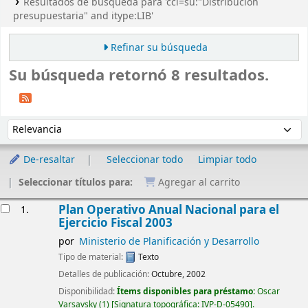
Resultados de búsqueda para 'ccl=su:"Distribución
presupuestaria" and itype:LIB'
Refinar su búsqueda
Su búsqueda retornó 8 resultados.
Ordenar
Ordenar por:
De-resaltar
Seleccionar todo
Limpiar todo
Seleccionar títulos para:
Agregar al carrito
Resultados
Plan Operativo Anual Nacional para el
1.
Ejercicio Fiscal 2003
por
Ministerio de Planificación y Desarrollo
Tipo de material:
Texto
Detalles de publicación:
Octubre, 2002
Disponibilidad:
Ítems disponibles para préstamo:
Oscar
Varsavsky
(1)
Signatura topográfica:
IVP-D-05490
.